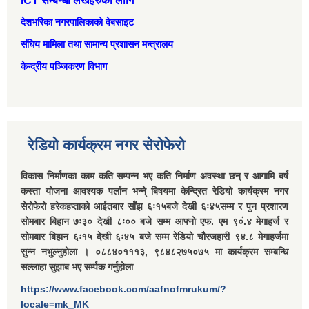
ICT सम्बन्धी लेखहरुको लागि
देशभरिका नगरपालिकाको वेबसाइट
संघिय मामिला तथा सामान्‍य प्रशासन मन्त्रालय
केन्द्रीय पञ्जिकरण विभाग
रेडियो कार्यक्रम नगर सेरोफेरो
विकास निर्माणका काम कति सम्पन्न भए कति निर्माण अवस्था छन् र आगामि बर्ष
कस्ता योजना आवश्यक पर्लान भन्ने् बिषयमा केन्द्रित रेडियो कार्यक्रम नगर
सेरोफेरो हरेकहप्ताको आईतबार साँझ ६ः१५बजे देखी ६ः४५सम्म र पुन प्रशारण
सोमबार बिहान ७ः३० देखी ८ः०० बजे सम्म आफ्नो एफ. एम ९०ं.४ मेगाहर्ज र
सोमबार बिहान ६ः१५ देखी ६ः४५ बजे सम्म रेडियो चौरजहारी ९४.८ मेगाहर्जमा
सुन्न नभुल्नुहोला । ०८८४०१११३, ९८४८२७५०७५ मा कार्यक्रम सम्बन्धि
सल्लाहा सुझाब भए सर्म्पक गर्नुहोला
https://www.facebook.com/aafnofmrukum/?
locale=mk_MK