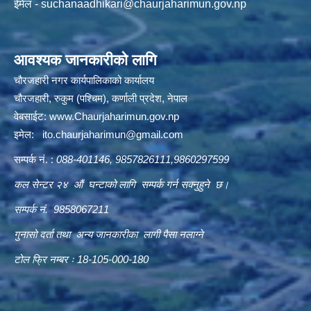
ईमेल -
suchanaadhikari@chaurjaharimun.gov.np
आवश्यक जानकारीको लागि
चौरजहारी नगर कार्यपालिकाको कार्यालय
चौरजहारी, रुकुम (पश्चिम), कर्णाली प्रदेश, नेपाल
वेबसाईट:
www.Chaurjaharimun.gov.np
इमेल:
ito.chaurjaharimun@
gmail.com
सम्पर्क नं. :
088-401146, 9857826111,9860297599
कल सेन्टर २४ औं घन्टाको लागि सम्पर्क गर्न सक्नुहुने छ।
सम्पर्क नं. 9858067211
गुनासो दर्ता तथा अन्य जानकारीका लागी पैसा नलाग्ने
टोल फ्रि नम्बर ः 18-105-000-180