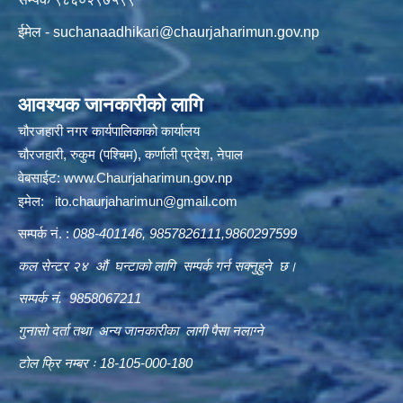
ईमेल -
suchanaadhikari@chaurjaharimun.gov.np
आवश्यक जानकारीको लागि
चौरजहारी नगर कार्यपालिकाको कार्यालय
चौरजहारी, रुकुम (पश्चिम), कर्णाली प्रदेश, नेपाल
वेबसाईट:
www.Chaurjaharimun.gov.np
इमेल:
ito.chaurjaharimun@
gmail.com
सम्पर्क नं. :
088-401146, 9857826111,9860297599
कल सेन्टर २४ औं घन्टाको लागि सम्पर्क गर्न सक्नुहुने छ।
सम्पर्क नं. 9858067211
गुनासो दर्ता तथा अन्य जानकारीका लागी पैसा नलाग्ने
टोल फ्रि नम्बर ः 18-105-000-180