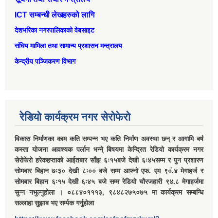
ICT सम्बन्धी लेखहरुको लागि
देशभरिका नगरपालिकाको वेबसाइट
संघिय मामिला तथा सामान्‍य प्रशासन मन्त्रालय
केन्द्रीय पञ्जिकरण विभाग
रेडियो कार्यक्रम नगर सेरोफेरो
विकास निर्माणका काम कति सम्पन्न भए कति निर्माण अवस्था छन् र आगामि बर्ष
कस्ता योजना आवश्यक पर्लान भन्ने् बिषयमा केन्द्रित रेडियो कार्यक्रम नगर
सेरोफेरो हरेकहप्ताको आईतबार साँझ ६ः१५बजे देखी ६ः४५सम्म र पुन प्रशारण
सोमबार बिहान ७ः३० देखी ८ः०० बजे सम्म आफ्नो एफ. एम ९०ं.४ मेगाहर्ज र
सोमबार बिहान ६ः१५ देखी ६ः४५ बजे सम्म रेडियो चौरजहारी ९४.८ मेगाहर्जमा
सुन्न नभुल्नुहोला । ०८८४०१११३, ९८४८२७५०७५ मा कार्यक्रम सम्बन्धि
सल्लाहा सुझाब भए सर्म्पक गर्नुहोला