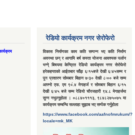
रेडियो कार्यक्रम नगर सेरोफेरो
ार्यक्रम
विकास निर्माणका काम कति सम्पन्न भए कति निर्माण
अवस्था छन् र आगामि बर्ष कस्ता योजना आवश्यक पर्लान
भन्ने् बिषयमा केन्द्रित रेडियो कार्यक्रम नगर सेरोफेरो
हरेकहप्ताको आईतबार साँझ ६ः१५बजे देखी ६ः४५सम्म र
पुन प्रशारण सोमबार बिहान ७ः३० देखी ८ः०० बजे सम्म
आफ्नो एफ. एम ९०ं.४ मेगाहर्ज र सोमबार बिहान ६ः१५
देखी ६ः४५ बजे सम्म रेडियो चौरजहारी ९४.८ मेगाहर्जमा
सुन्न नभुल्नुहोला । ०८८४०१११३, ९८४८२७५०७५ मा
कार्यक्रम सम्बन्धि सल्लाहा सुझाब भए सर्म्पक गर्नुहोला
https://www.facebook.com/aafnofmrukum/?
locale=mk_MK