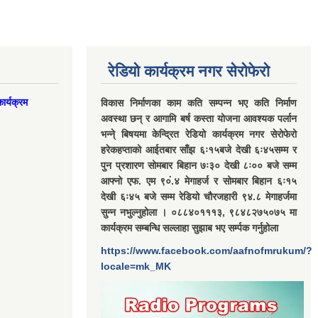
रेडियो कार्यक्रम नगर सेरोफेरो
ार्यक्रम
विकास निर्माणका काम कति सम्पन्न भए कति निर्माण
अवस्था छन् र आगामि बर्ष कस्ता योजना आवश्यक पर्लान
भन्ने् बिषयमा केन्द्रित रेडियो कार्यक्रम नगर सेरोफेरो
हरेकहप्ताको आईतबार साँझ ६ः१५बजे देखी ६ः४५सम्म र
पुन प्रशारण सोमबार बिहान ७ः३० देखी ८ः०० बजे सम्म
आफ्नो एफ. एम ९०ं.४ मेगाहर्ज र सोमबार बिहान ६ः१५
देखी ६ः४५ बजे सम्म रेडियो चौरजहारी ९४.८ मेगाहर्जमा
सुन्न नभुल्नुहोला । ०८८४०१११३, ९८४८२७५०७५ मा
कार्यक्रम सम्बन्धि सल्लाहा सुझाब भए सर्म्पक गर्नुहोला
https://www.facebook.com/aafnofmrukum/?
locale=mk_MK