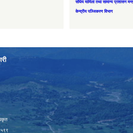
संघिय मामिला तथा सामान्‍य प्रशासन मन्
केन्द्रीय पञ्जिकरण विभाग
ारी
िकृत
७५९९