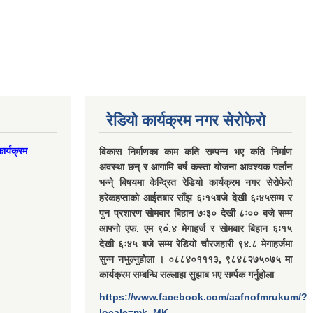
रेडियो कार्यक्रम नगर सेरोफेरो
ार्यक्रम
विकास निर्माणका काम कति सम्पन्न भए कति निर्माण
अवस्था छन् र आगामि बर्ष कस्ता योजना आवश्यक पर्लान
भन्ने् बिषयमा केन्द्रित रेडियो कार्यक्रम नगर सेरोफेरो
हरेकहप्ताको आईतबार साँझ ६ः१५बजे देखी ६ः४५सम्म र
पुन प्रशारण सोमबार बिहान ७ः३० देखी ८ः०० बजे सम्म
आफ्नो एफ. एम ९०ं.४ मेगाहर्ज र सोमबार बिहान ६ः१५
देखी ६ः४५ बजे सम्म रेडियो चौरजहारी ९४.८ मेगाहर्जमा
सुन्न नभुल्नुहोला । ०८८४०१११३, ९८४८२७५०७५ मा
कार्यक्रम सम्बन्धि सल्लाहा सुझाब भए सर्म्पक गर्नुहोला
https://www.facebook.com/aafnofmrukum/?
locale=mk_MK