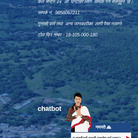
कल सेन्टर २४ औं घन्टाको लागि सम्पर्क गर्न सक्नुहुने छ।
सम्पर्क नं. 9858067211
गुनासो दर्ता तथा अन्य जानकारीका लागी पैसा नलाग्ने
टोल फ्रि नम्बर ः 18-105-000-180
chatbot
नमस्ते 🙏