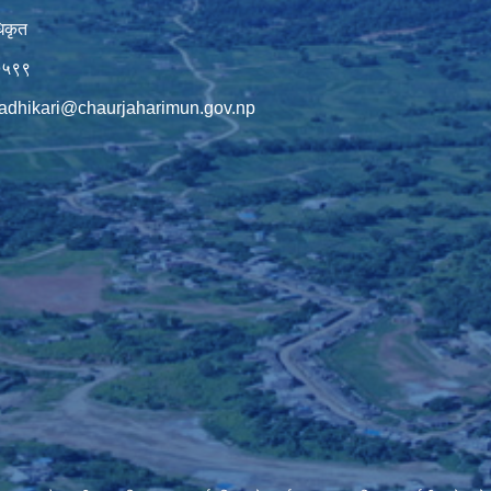
िकृत
७५९९
adhikari@chaurjaharimun.gov.np