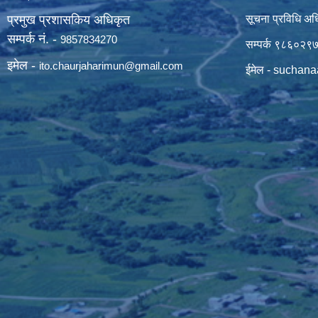
प्रमुख प्रशासकिय अधिकृत
सूचना प्रविधि अध
सम्पर्क नं. -
9857834270
सम्पर्क ९८६०२९
इमेल -
ito.chaurjaharimun@
gmail.com
ईमेल -
suchana