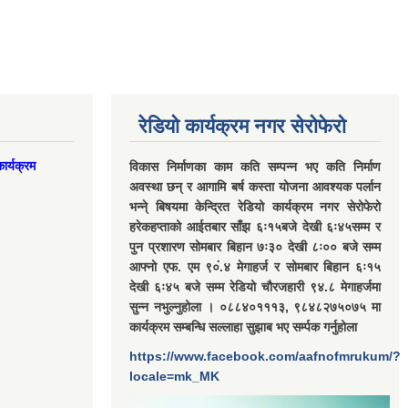
रेडियो कार्यक्रम नगर सेरोफेरो
ार्यक्रम
विकास निर्माणका काम कति सम्पन्न भए कति निर्माण
अवस्था छन् र आगामि बर्ष कस्ता योजना आवश्यक पर्लान
भन्ने् बिषयमा केन्द्रित रेडियो कार्यक्रम नगर सेरोफेरो
हरेकहप्ताको आईतबार साँझ ६ः१५बजे देखी ६ः४५सम्म र
पुन प्रशारण सोमबार बिहान ७ः३० देखी ८ः०० बजे सम्म
आफ्नो एफ. एम ९०ं.४ मेगाहर्ज र सोमबार बिहान ६ः१५
देखी ६ः४५ बजे सम्म रेडियो चौरजहारी ९४.८ मेगाहर्जमा
सुन्न नभुल्नुहोला । ०८८४०१११३, ९८४८२७५०७५ मा
कार्यक्रम सम्बन्धि सल्लाहा सुझाब भए सर्म्पक गर्नुहोला
https://www.facebook.com/aafnofmrukum/?
locale=mk_MK