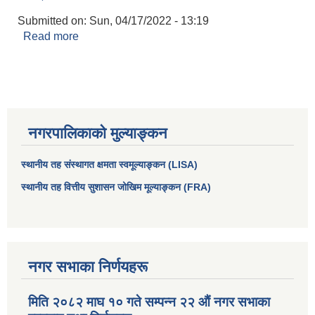
Submitted on:
Sun, 04/17/2022 - 13:19
Read more
about शेरप्रसाद ढकाल
नगरपालिकाको मुल्याङ्कन
स्थानीय तह संस्थागत क्षमता स्वमूल्याङ्कन (LISA)
स्थानीय तह वित्तीय सुशासन जोखिम मूल्याङ्कन (FRA)
आधारभूत तथा माध्यमिक तहका प्रधानध्यापकसँग चौरजहारी नगरपालिकाले गरेको कार्य सम्पादन करार सम्झौता ।
सामाजिक सुरक्षा भत्ता नाम दर्ता र नाम नवीकरणका लागि दिईने निवेदनको ढांचा
नगर सभाका निर्णयहरू
प्रकोप ब्यबस्थापन कोषमा सहयोग गर्ने संघ सस्था तथा व्यक्तिहरुको एकिकृत बिवरण
मिति २०८२ माघ १० गते सम्पन्न २२ औं नगर सभाका