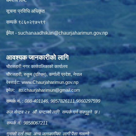
धर्मराज विष्ट
सूचना प्रविधि अधिकृत
सम्पर्क ९८६०२९७५९९
ईमेल -
suchanaadhikari@chaurjaharimun.gov.np
आवश्यक जानकारीको लागि
चौरजहारी नगर कार्यपालिकाको कार्यालय
चौरजहारी, रुकुम (पश्चिम), कर्णाली प्रदेश, नेपाल
वेबसाईट:
www.Chaurjaharimun.gov.np
इमेल:
ito.chaurjaharimun@
gmail.com
सम्पर्क नं. :
088-401146, 9857826111,9860297599
कल सेन्टर २४ औं घन्टाको लागि सम्पर्क गर्न सक्नुहुने छ।
सम्पर्क नं. 9858067211
गुनासो दर्ता तथा अन्य जानकारीका लागी पैसा नलाग्ने