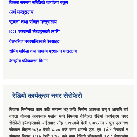
जिल्ला समन्वय समितिको कार्यालय रुकुम
अर्थ मन्त्रालय
सूचना तथा संचार मन्त्रालय
ICT सम्बन्धी लेखहरुको लागि
देशभरिका नगरपालिकाको वेबसाइट
संघिय मामिला तथा सामान्‍य प्रशासन मन्त्रालय
केन्द्रीय पञ्जिकरण विभाग
रेडियो कार्यक्रम नगर सेरोफेरो
विकास निर्माणका काम कति सम्पन्न भए कति निर्माण अवस्था छन् र आगामि बर्ष
कस्ता योजना आवश्यक पर्लान भन्ने् बिषयमा केन्द्रित रेडियो कार्यक्रम नगर
सेरोफेरो हरेकहप्ताको आईतबार साँझ ६ः१५बजे देखी ६ः४५सम्म र पुन प्रशारण
सोमबार बिहान ७ः३० देखी ८ः०० बजे सम्म आफ्नो एफ. एम ९०ं.४ मेगाहर्ज र
सोमबार बिहान ६ः१५ देखी ६ः४५ बजे सम्म रेडियो चौरजहारी ९४.८ मेगाहर्जमा