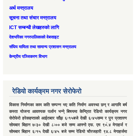
अर्थ मन्त्रालय
सूचना तथा संचार मन्त्रालय
ICT सम्बन्धी लेखहरुको लागि
देशभरिका नगरपालिकाको वेबसाइट
संघिय मामिला तथा सामान्‍य प्रशासन मन्त्रालय
केन्द्रीय पञ्जिकरण विभाग
रेडियो कार्यक्रम नगर सेरोफेरो
विकास निर्माणका काम कति सम्पन्न भए कति निर्माण अवस्था छन् र आगामि बर्ष
कस्ता योजना आवश्यक पर्लान भन्ने् बिषयमा केन्द्रित रेडियो कार्यक्रम नगर
सेरोफेरो हरेकहप्ताको आईतबार साँझ ६ः१५बजे देखी ६ः४५सम्म र पुन प्रशारण
सोमबार बिहान ७ः३० देखी ८ः०० बजे सम्म आफ्नो एफ. एम ९०ं.४ मेगाहर्ज र
सोमबार बिहान ६ः१५ देखी ६ः४५ बजे सम्म रेडियो चौरजहारी ९४.८ मेगाहर्जमा