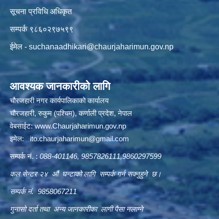
सूचना प्रविधि अधिकृत
सम्पर्क ९८६०२९७५९९
ईमेल -
suchanaadhikari@chaurjaharimun.gov.np
आवश्यक जानकारीको लागि
चौरजहारी नगर कार्यपालिकाको कार्यालय
चौरजहारी, रुकुम (पश्चिम), कर्णाली प्रदेश, नेपाल
वेबसाईट:
www.Chaurjaharimun.gov.np
इमेल:
ito.chaurjaharimun@
gmail.com
सम्पर्क नं. :
088-401146, 9857826111,9860297599
कल सेन्टर २४ औं घन्टाको लागि सम्पर्क गर्न सक्नुहुने छ।
सम्पर्क नं. 9858067211
गुनासो दर्ता तथा अन्य जानकारीका लागी पैसा नलाग्ने