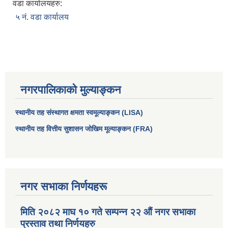
वडा कार्यालयहरु:
५ नं. वडा कार्यालय
नगरपालिकाको मुल्याङ्कन
स्थानीय तह संस्थागत क्षमता स्वमूल्याङ्कन (LISA)
स्थानीय तह वित्तीय सुशासन जोखिम मूल्याङ्कन (FRA)
आधारभूत तथा माध्यमिक तहका प्रधानध्यापकसँग चौरजहारी नगरपालिकाले गरेको कार्य सम्पादन करार सम्झौता ।
सामाजिक सुरक्षा भत्ता नाम दर्ता र नाम नवीकरणका लागि दिईने निवेदनको ढांचा
नगर सभाका निर्णयहरू
प्रकोप ब्यबस्थापन कोषमा सहयोग गर्ने संघ सस्था तथा व्यक्तिहरुको एकिकृत बिवरण
मिति २०८२ माघ १० गते सम्पन्न २२ औं नगर सभाका
प्रस्ताव तथा निर्णयहरु