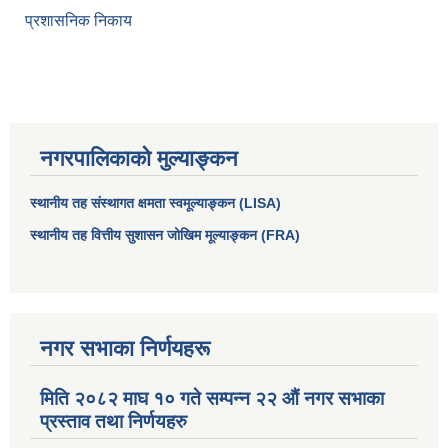
प्रशासनिक निकाय
नगरपालिकाको मुल्याङ्कन
स्थानीय तह संस्थागत क्षमता स्वमूल्याङ्कन (LISA)
स्थानीय तह वित्तीय सुशासन जोखिम मूल्याङ्कन (FRA)
आधारभूत तथा माध्यमिक तहका प्रधानध्यापकसँग चौरजहारी नगरपालिकाले गरेको कार्य सम्पादन करार सम्झौता ।
सामाजिक सुरक्षा भत्ता नाम दर्ता र नाम नवीकरणका लागि दिईने निवेदनको ढांचा
नगर सभाका निर्णयहरू
मिति २०८२ माघ १० गते सम्पन्न २२ औं नगर सभाका
प्रकोप ब्यबस्थापन कोषमा सहयोग गर्ने संघ सस्था तथा व्यक्तिहरुको एकिकृत बिवरण
प्रस्ताव तथा निर्णयहरु