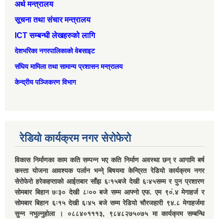
अर्थ मन्त्रालय
सूचना तथा संचार मन्त्रालय
ICT सम्बन्धी लेखहरुको लागि
देशभरिका नगरपालिकाको वेबसाइट
संघिय मामिला तथा सामान्‍य प्रशासन मन्त्रालय
केन्द्रीय पञ्जिकरण विभाग
रेडियो कार्यक्रम नगर सेरोफेरो
विकास निर्माणका काम कति सम्पन्न भए कति निर्माण अवस्था छन् र आगामि बर्ष
कस्ता योजना आवश्यक पर्लान भन्ने् बिषयमा केन्द्रित रेडियो कार्यक्रम नगर
सेरोफेरो हरेकहप्ताको आईतबार साँझ ६ः१५बजे देखी ६ः४५सम्म र पुन प्रशारण
सोमबार बिहान ७ः३० देखी ८ः०० बजे सम्म आफ्नो एफ. एम ९०ं.४ मेगाहर्ज र
सोमबार बिहान ६ः१५ देखी ६ः४५ बजे सम्म रेडियो चौरजहारी ९४.८ मेगाहर्जमा
सुन्न नभुल्नुहोला । ०८८४०१११३, ९८४८२७५०७५ मा कार्यक्रम सम्बन्धि