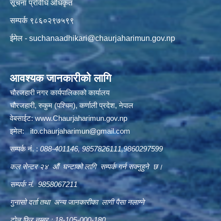
सूचना प्रविधि अधिकृत
सम्पर्क ९८६०२९७५९९
ईमेल -
suchanaadhikari@chaurjaharimun.gov.np
आवश्यक जानकारीको लागि
चौरजहारी नगर कार्यपालिकाको कार्यालय
चौरजहारी, रुकुम (पश्चिम), कर्णाली प्रदेश, नेपाल
वेबसाईट:
www.Chaurjaharimun.gov.np
इमेल:
ito.chaurjaharimun@
gmail.com
सम्पर्क नं. :
088-401146, 9857826111,9860297599
कल सेन्टर २४ औं घन्टाको लागि सम्पर्क गर्न सक्नुहुने छ।
सम्पर्क नं. 9858067211
गुनासो दर्ता तथा अन्य जानकारीका लागी पैसा नलाग्ने
टोल फ्रि नम्बर ः 18-105-000-180