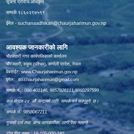
सूचना प्रविधि अधिकृत
सम्पर्क ९८६०२९७५९९
ईमेल -
suchanaadhikari@chaurjaharimun.gov.np
आवश्यक जानकारीको लागि
चौरजहारी नगर कार्यपालिकाको कार्यालय
चौरजहारी, रुकुम (पश्चिम), कर्णाली प्रदेश, नेपाल
वेबसाईट:
www.Chaurjaharimun.gov.np
इमेल:
ito.chaurjaharimun@
gmail.com
सम्पर्क नं. :
088-401146, 9857826111,9860297599
कल सेन्टर २४ औं घन्टाको लागि सम्पर्क गर्न सक्नुहुने छ।
सम्पर्क नं. 9858067211
गुनासो दर्ता तथा अन्य जानकारीका लागी पैसा नलाग्ने
टोल फ्रि नम्बर ः 18-105-000-180