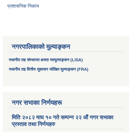
प्रशासनिक निकाय
नगरपालिकाको मुल्याङ्कन
स्थानीय तह संस्थागत क्षमता स्वमूल्याङ्कन (LISA)
स्थानीय तह वित्तीय सुशासन जोखिम मूल्याङ्कन (FRA)
आधारभूत तथा माध्यमिक तहका प्रधानध्यापकसँग चौरजहारी नगरपालिकाले गरेको कार्य सम्पादन करार सम्झौता ।
सामाजिक सुरक्षा भत्ता नाम दर्ता र नाम नवीकरणका लागि दिईने निवेदनको ढांचा
नगर सभाका निर्णयहरू
मिति २०८२ माघ १० गते सम्पन्न २२ औं नगर सभाका
प्रकोप ब्यबस्थापन कोषमा सहयोग गर्ने संघ सस्था तथा व्यक्तिहरुको एकिकृत बिवरण
प्रस्ताव तथा निर्णयहरु