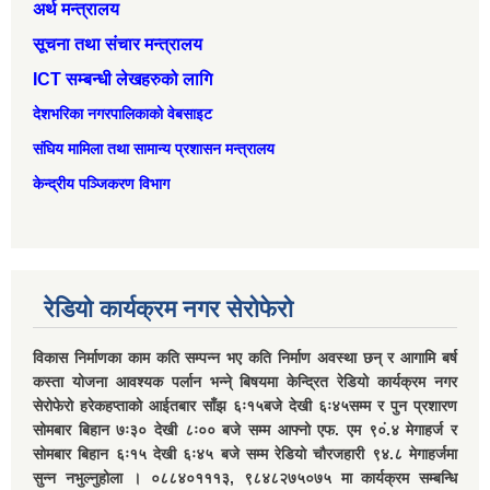
अर्थ मन्त्रालय
सूचना तथा संचार मन्त्रालय
ICT सम्बन्धी लेखहरुको लागि
देशभरिका नगरपालिकाको वेबसाइट
संघिय मामिला तथा सामान्‍य प्रशासन मन्त्रालय
केन्द्रीय पञ्जिकरण विभाग
रेडियो कार्यक्रम नगर सेरोफेरो
विकास निर्माणका काम कति सम्पन्न भए कति निर्माण अवस्था छन् र आगामि बर्ष
कस्ता योजना आवश्यक पर्लान भन्ने् बिषयमा केन्द्रित रेडियो कार्यक्रम नगर
सेरोफेरो हरेकहप्ताको आईतबार साँझ ६ः१५बजे देखी ६ः४५सम्म र पुन प्रशारण
सोमबार बिहान ७ः३० देखी ८ः०० बजे सम्म आफ्नो एफ. एम ९०ं.४ मेगाहर्ज र
सोमबार बिहान ६ः१५ देखी ६ः४५ बजे सम्म रेडियो चौरजहारी ९४.८ मेगाहर्जमा
सुन्न नभुल्नुहोला । ०८८४०१११३, ९८४८२७५०७५ मा कार्यक्रम सम्बन्धि