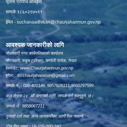
सूचना प्रविधि अधिकृत
सम्पर्क ९८६०२९७५९९
ईमेल -
suchanaadhikari@chaurjaharimun.gov.np
आवश्यक जानकारीको लागि
चौरजहारी नगर कार्यपालिकाको कार्यालय
चौरजहारी, रुकुम (पश्चिम), कर्णाली प्रदेश, नेपाल
वेबसाईट:
www.Chaurjaharimun.gov.np
इमेल:
ito.chaurjaharimun@
gmail.com
सम्पर्क नं. :
088-401146, 9857826111,9860297599
कल सेन्टर २४ औं घन्टाको लागि सम्पर्क गर्न सक्नुहुने छ।
सम्पर्क नं. 9858067211
गुनासो दर्ता तथा अन्य जानकारीका लागी पैसा नलाग्ने
टोल फ्रि नम्बर ः 18-105-000-180