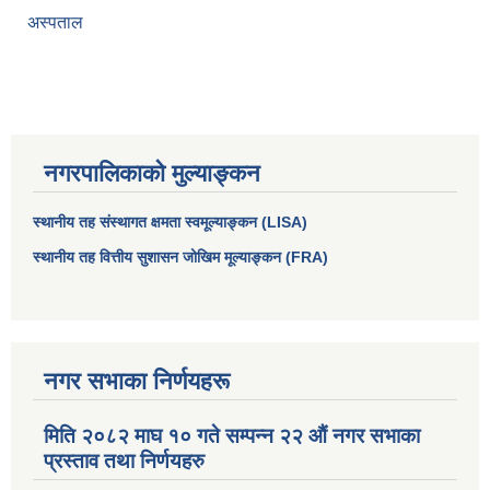
अस्पताल
नगरपालिकाको मुल्याङ्कन
स्थानीय तह संस्थागत क्षमता स्वमूल्याङ्कन (LISA)
स्थानीय तह वित्तीय सुशासन जोखिम मूल्याङ्कन (FRA)
आधारभूत तथा माध्यमिक तहका प्रधानध्यापकसँग चौरजहारी नगरपालिकाले गरेको कार्य सम्पादन करार सम्झौता ।
सामाजिक सुरक्षा भत्ता नाम दर्ता र नाम नवीकरणका लागि दिईने निवेदनको ढांचा
नगर सभाका निर्णयहरू
मिति २०८२ माघ १० गते सम्पन्न २२ औं नगर सभाका
प्रकोप ब्यबस्थापन कोषमा सहयोग गर्ने संघ सस्था तथा व्यक्तिहरुको एकिकृत बिवरण
प्रस्ताव तथा निर्णयहरु