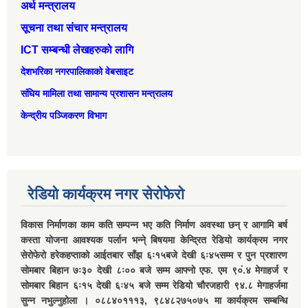
अर्थ मन्त्रालय
सूचना तथा संचार मन्त्रालय
ICT सम्बन्धी लेखहरुको लागि
देशभरिका नगरपालिकाको वेबसाइट
संघिय मामिला तथा सामान्‍य प्रशासन मन्त्रालय
केन्द्रीय पञ्जिकरण विभाग
रेडियो कार्यक्रम नगर सेरोफेरो
विकास निर्माणका काम कति सम्पन्न भए कति निर्माण अवस्था छन् र आगामि बर्ष
कस्ता योजना आवश्यक पर्लान भन्ने् बिषयमा केन्द्रित रेडियो कार्यक्रम नगर
सेरोफेरो हरेकहप्ताको आईतबार साँझ ६ः१५बजे देखी ६ः४५सम्म र पुन प्रशारण
सोमबार बिहान ७ः३० देखी ८ः०० बजे सम्म आफ्नो एफ. एम ९०ं.४ मेगाहर्ज र
सोमबार बिहान ६ः१५ देखी ६ः४५ बजे सम्म रेडियो चौरजहारी ९४.८ मेगाहर्जमा
सुन्न नभुल्नुहोला । ०८८४०१११३, ९८४८२७५०७५ मा कार्यक्रम सम्बन्धि