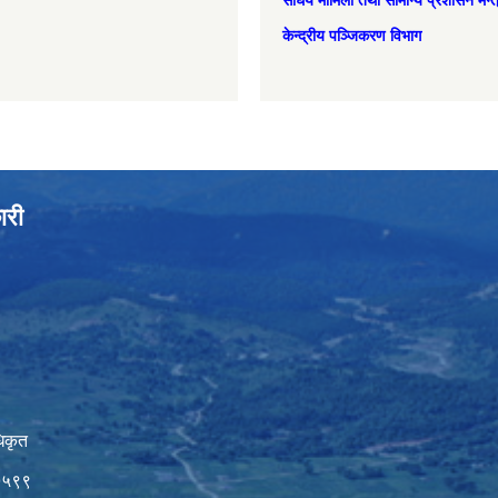
संघिय मामिला तथा सामान्‍य प्रशासन मन्
केन्द्रीय पञ्जिकरण विभाग
ारी
िकृत
७५९९