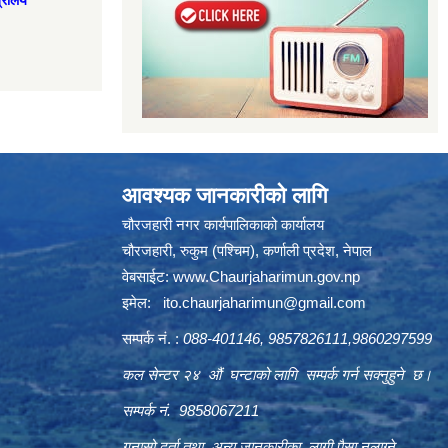
त्रालय
आवश्यक जानकारीको लागि
चौरजहारी नगर कार्यपालिकाको कार्यालय
चौरजहारी, रुकुम (पश्चिम), कर्णाली प्रदेश, नेपाल
वेबसाईट:
www.Chaurjaharimun.gov.np
इमेल:
ito.chaurjaharimun@
gmail.com
सम्पर्क नं. :
088-401146, 9857826111,9860297599
कल सेन्टर २४ औं घन्टाको लागि सम्पर्क गर्न सक्नुहुने छ।
सम्पर्क नं. 9858067211
गुनासो दर्ता तथा अन्य जानकारीका लागी पैसा नलाग्ने