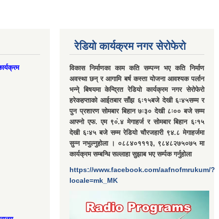
रेडियो कार्यक्रम नगर सेरोफेरो
ार्यक्रम
विकास निर्माणका काम कति सम्पन्न भए कति निर्माण
अवस्था छन् र आगामि बर्ष कस्ता योजना आवश्यक पर्लान
भन्ने् बिषयमा केन्द्रित रेडियो कार्यक्रम नगर सेरोफेरो
हरेकहप्ताको आईतबार साँझ ६ः१५बजे देखी ६ः४५सम्म र
पुन प्रशारण सोमबार बिहान ७ः३० देखी ८ः०० बजे सम्म
आफ्नो एफ. एम ९०ं.४ मेगाहर्ज र सोमबार बिहान ६ः१५
देखी ६ः४५ बजे सम्म रेडियो चौरजहारी ९४.८ मेगाहर्जमा
सुन्न नभुल्नुहोला । ०८८४०१११३, ९८४८२७५०७५ मा
कार्यक्रम सम्बन्धि सल्लाहा सुझाब भए सर्म्पक गर्नुहोला
https://www.facebook.com/aafnofmrukum/?
locale=mk_MK