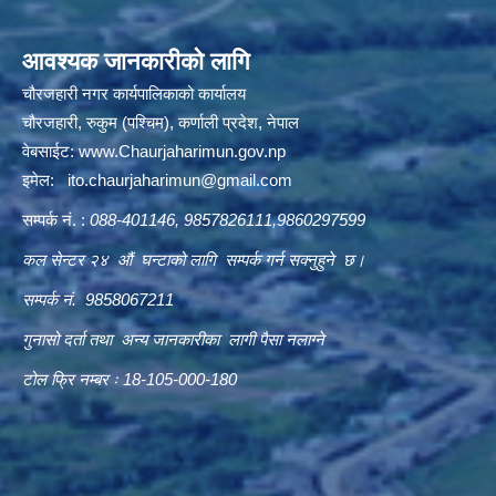
आवश्यक जानकारीको लागि
चौरजहारी नगर कार्यपालिकाको कार्यालय
चौरजहारी, रुकुम (पश्चिम), कर्णाली प्रदेश, नेपाल
वेबसाईट:
www.Chaurjaharimun.gov.np
इमेल:
ito.chaurjaharimun@
gmail.com
सम्पर्क नं. :
088-401146, 9857826111,9860297599
कल सेन्टर २४ औं घन्टाको लागि सम्पर्क गर्न सक्नुहुने छ।
सम्पर्क नं. 9858067211
गुनासो दर्ता तथा अन्य जानकारीका लागी पैसा नलाग्ने
टोल फ्रि नम्बर ः 18-105-000-180