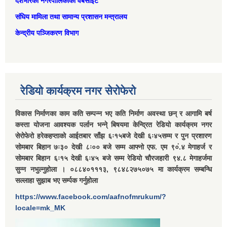
देशभरिका नगरपालिकाको वेबसाइट
संघिय मामिला तथा सामान्‍य प्रशासन मन्त्रालय
केन्द्रीय पञ्जिकरण विभाग
रेडियो कार्यक्रम नगर सेरोफेरो
विकास निर्माणका काम कति सम्पन्न भए कति निर्माण अवस्था छन् र आगामि बर्ष
कस्ता योजना आवश्यक पर्लान भन्ने् बिषयमा केन्द्रित रेडियो कार्यक्रम नगर
सेरोफेरो हरेकहप्ताको आईतबार साँझ ६ः१५बजे देखी ६ः४५सम्म र पुन प्रशारण
सोमबार बिहान ७ः३० देखी ८ः०० बजे सम्म आफ्नो एफ. एम ९०ं.४ मेगाहर्ज र
सोमबार बिहान ६ः१५ देखी ६ः४५ बजे सम्म रेडियो चौरजहारी ९४.८ मेगाहर्जमा
सुन्न नभुल्नुहोला । ०८८४०१११३, ९८४८२७५०७५ मा कार्यक्रम सम्बन्धि
सल्लाहा सुझाब भए सर्म्पक गर्नुहोला
https://www.facebook.com/aafnofmrukum/?
locale=mk_MK