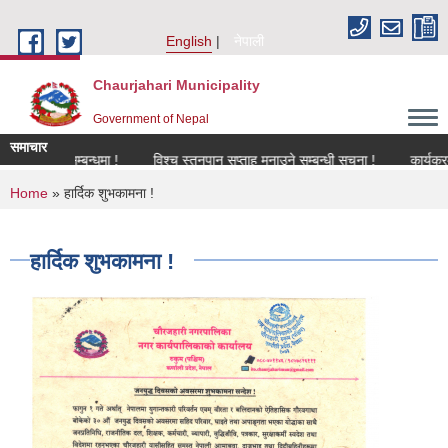
Skip to main content
English
नेपाली
Chaurjahari Municipality
Government of Nepal
समाचार
करण सम्बन्धमा !
विश्च स्तनपान सप्ताह मनाउने सम्बन्धी सूचना !
कार्यक्रममा उपस्
You are here
Home
» हार्दिक शुभकामना !
हार्दिक शुभकामना !