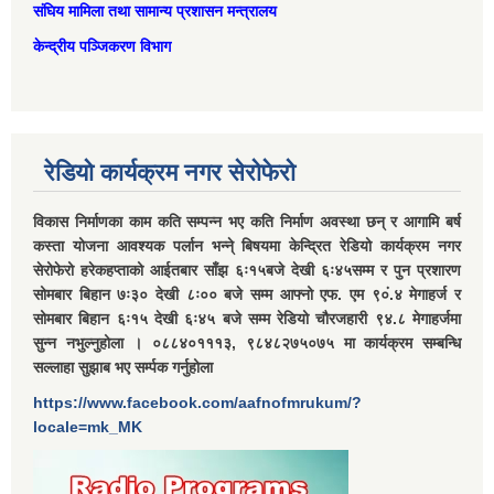
संघिय मामिला तथा सामान्‍य प्रशासन मन्त्रालय
केन्द्रीय पञ्जिकरण विभाग
रेडियो कार्यक्रम नगर सेरोफेरो
विकास निर्माणका काम कति सम्पन्न भए कति निर्माण अवस्था छन् र आगामि बर्ष
कस्ता योजना आवश्यक पर्लान भन्ने् बिषयमा केन्द्रित रेडियो कार्यक्रम नगर
सेरोफेरो हरेकहप्ताको आईतबार साँझ ६ः१५बजे देखी ६ः४५सम्म र पुन प्रशारण
सोमबार बिहान ७ः३० देखी ८ः०० बजे सम्म आफ्नो एफ. एम ९०ं.४ मेगाहर्ज र
सोमबार बिहान ६ः१५ देखी ६ः४५ बजे सम्म रेडियो चौरजहारी ९४.८ मेगाहर्जमा
सुन्न नभुल्नुहोला । ०८८४०१११३, ९८४८२७५०७५ मा कार्यक्रम सम्बन्धि
सल्लाहा सुझाब भए सर्म्पक गर्नुहोला
https://www.facebook.com/aafnofmrukum/?
locale=mk_MK