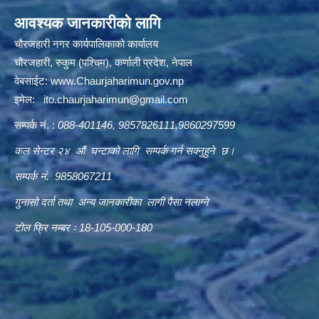
आवश्यक जानकारीको लागि
चौरजहारी नगर कार्यपालिकाको कार्यालय
चौरजहारी, रुकुम (पश्चिम), कर्णाली प्रदेश, नेपाल
वेबसाईट:
www.Chaurjaharimun.gov.np
इमेल:
ito.chaurjaharimun@
gmail.com
सम्पर्क नं. :
088-401146, 9857826111,9860297599
कल सेन्टर २४ औं घन्टाको लागि सम्पर्क गर्न सक्नुहुने छ।
सम्पर्क नं. 9858067211
गुनासो दर्ता तथा अन्य जानकारीका लागी पैसा नलाग्ने
टोल फ्रि नम्बर ः 18-105-000-180