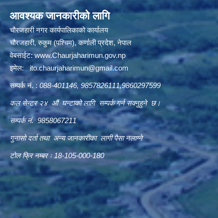
आवश्यक जानकारीको लागि
चौरजहारी नगर कार्यपालिकाको कार्यालय
चौरजहारी, रुकुम (पश्चिम), कर्णाली प्रदेश, नेपाल
वेबसाईट:
www.Chaurjaharimun.gov.np
इमेल:
ito.chaurjaharimun@
gmail.com
सम्पर्क नं. :
088-401146, 9857826111,9860297599
कल सेन्टर २४ औं घन्टाको लागि सम्पर्क गर्न सक्नुहुने छ।
सम्पर्क नं. 9858067211
गुनासो दर्ता तथा अन्य जानकारीका लागी पैसा नलाग्ने
टोल फ्रि नम्बर ः 18-105-000-180