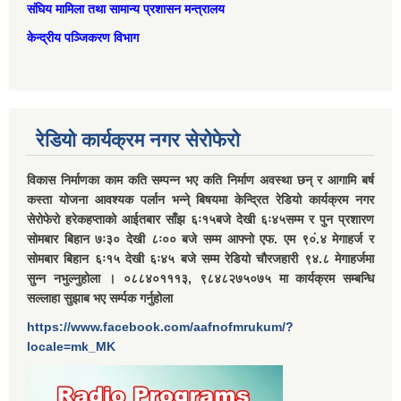
संघिय मामिला तथा सामान्‍य प्रशासन मन्त्रालय
केन्द्रीय पञ्जिकरण विभाग
रेडियो कार्यक्रम नगर सेरोफेरो
विकास निर्माणका काम कति सम्पन्न भए कति निर्माण अवस्था छन् र आगामि बर्ष
कस्ता योजना आवश्यक पर्लान भन्ने् बिषयमा केन्द्रित रेडियो कार्यक्रम नगर
सेरोफेरो हरेकहप्ताको आईतबार साँझ ६ः१५बजे देखी ६ः४५सम्म र पुन प्रशारण
सोमबार बिहान ७ः३० देखी ८ः०० बजे सम्म आफ्नो एफ. एम ९०ं.४ मेगाहर्ज र
सोमबार बिहान ६ः१५ देखी ६ः४५ बजे सम्म रेडियो चौरजहारी ९४.८ मेगाहर्जमा
सुन्न नभुल्नुहोला । ०८८४०१११३, ९८४८२७५०७५ मा कार्यक्रम सम्बन्धि
सल्लाहा सुझाब भए सर्म्पक गर्नुहोला
https://www.facebook.com/aafnofmrukum/?
locale=mk_MK