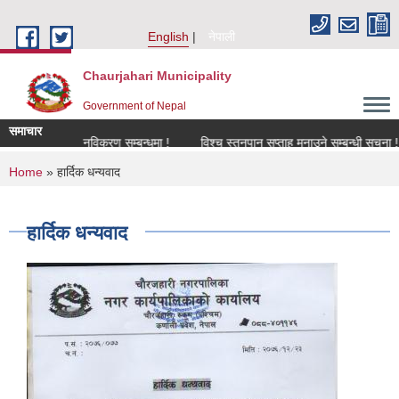
Skip to main content
English
नेपाली
Chaurjahari Municipality
Government of Nepal
समाचार
चना !
नविकरण सम्बन्धमा !
विश्च स्तनपान सप्ताह मनाउने सम्बन्धी सूचना !
You are here
Home
» हार्दिक धन्यवाद
हार्दिक धन्यवाद