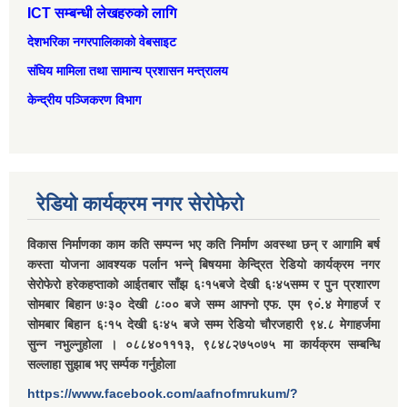
ICT सम्बन्धी लेखहरुको लागि
देशभरिका नगरपालिकाको वेबसाइट
संघिय मामिला तथा सामान्‍य प्रशासन मन्त्रालय
केन्द्रीय पञ्जिकरण विभाग
रेडियो कार्यक्रम नगर सेरोफेरो
विकास निर्माणका काम कति सम्पन्न भए कति निर्माण अवस्था छन् र आगामि बर्ष
कस्ता योजना आवश्यक पर्लान भन्ने् बिषयमा केन्द्रित रेडियो कार्यक्रम नगर
सेरोफेरो हरेकहप्ताको आईतबार साँझ ६ः१५बजे देखी ६ः४५सम्म र पुन प्रशारण
सोमबार बिहान ७ः३० देखी ८ः०० बजे सम्म आफ्नो एफ. एम ९०ं.४ मेगाहर्ज र
सोमबार बिहान ६ः१५ देखी ६ः४५ बजे सम्म रेडियो चौरजहारी ९४.८ मेगाहर्जमा
सुन्न नभुल्नुहोला । ०८८४०१११३, ९८४८२७५०७५ मा कार्यक्रम सम्बन्धि
सल्लाहा सुझाब भए सर्म्पक गर्नुहोला
https://www.facebook.com/aafnofmrukum/?