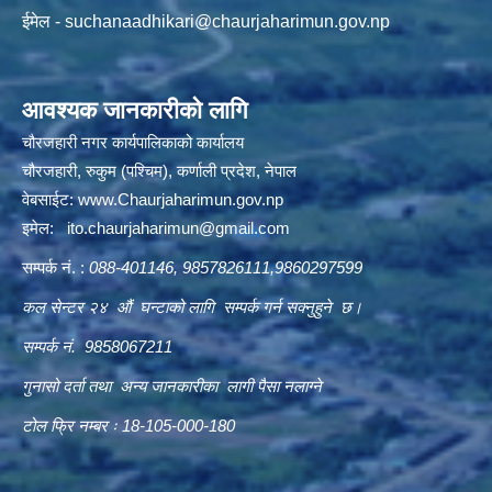
ईमेल -
suchanaadhikari@chaurjaharimun.gov.np
आवश्यक जानकारीको लागि
चौरजहारी नगर कार्यपालिकाको कार्यालय
चौरजहारी, रुकुम (पश्चिम), कर्णाली प्रदेश, नेपाल
वेबसाईट:
www.Chaurjaharimun.gov.np
इमेल:
ito.chaurjaharimun@
gmail.com
सम्पर्क नं. :
088-401146, 9857826111,9860297599
कल सेन्टर २४ औं घन्टाको लागि सम्पर्क गर्न सक्नुहुने छ।
सम्पर्क नं. 9858067211
गुनासो दर्ता तथा अन्य जानकारीका लागी पैसा नलाग्ने
टोल फ्रि नम्बर ः 18-105-000-180