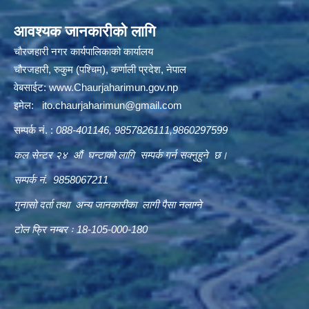
आवश्यक जानकारीको लागि
चौरजहारी नगर कार्यपालिकाको कार्यालय
चौरजहारी, रुकुम (पश्चिम), कर्णाली प्रदेश, नेपाल
वेबसाईट:
www.Chaurjaharimun.gov.np
इमेल:
ito.chaurjaharimun@
gmail.com
सम्पर्क नं. :
088-401146, 9857826111,9860297599
कल सेन्टर २४ औं घन्टाको लागि सम्पर्क गर्न सक्नुहुने छ।
सम्पर्क नं. 9858067211
गुनासो दर्ता तथा अन्य जानकारीका लागी पैसा नलाग्ने
टोल फ्रि नम्बर ः 18-105-000-180