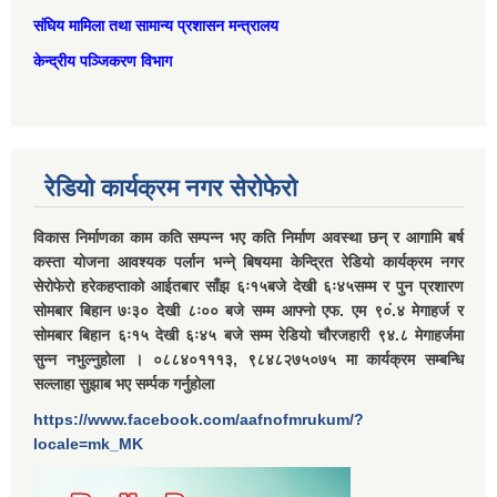
संघिय मामिला तथा सामान्‍य प्रशासन मन्त्रालय
केन्द्रीय पञ्जिकरण विभाग
रेडियो कार्यक्रम नगर सेरोफेरो
विकास निर्माणका काम कति सम्पन्न भए कति निर्माण अवस्था छन् र आगामि बर्ष
कस्ता योजना आवश्यक पर्लान भन्ने् बिषयमा केन्द्रित रेडियो कार्यक्रम नगर
सेरोफेरो हरेकहप्ताको आईतबार साँझ ६ः१५बजे देखी ६ः४५सम्म र पुन प्रशारण
सोमबार बिहान ७ः३० देखी ८ः०० बजे सम्म आफ्नो एफ. एम ९०ं.४ मेगाहर्ज र
सोमबार बिहान ६ः१५ देखी ६ः४५ बजे सम्म रेडियो चौरजहारी ९४.८ मेगाहर्जमा
सुन्न नभुल्नुहोला । ०८८४०१११३, ९८४८२७५०७५ मा कार्यक्रम सम्बन्धि
सल्लाहा सुझाब भए सर्म्पक गर्नुहोला
https://www.facebook.com/aafnofmrukum/?
locale=mk_MK