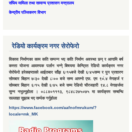
संघिय मामिला तथा सामान्‍य प्रशासन मन्त्रालय
केन्द्रीय पञ्जिकरण विभाग
रेडियो कार्यक्रम नगर सेरोफेरो
विकास निर्माणका काम कति सम्पन्न भए कति निर्माण अवस्था छन् र आगामि बर्ष
कस्ता योजना आवश्यक पर्लान भन्ने् बिषयमा केन्द्रित रेडियो कार्यक्रम नगर
सेरोफेरो हरेकहप्ताको आईतबार साँझ ६ः१५बजे देखी ६ः४५सम्म र पुन प्रशारण
सोमबार बिहान ७ः३० देखी ८ः०० बजे सम्म आफ्नो एफ. एम ९०ं.४ मेगाहर्ज र
सोमबार बिहान ६ः१५ देखी ६ः४५ बजे सम्म रेडियो चौरजहारी ९४.८ मेगाहर्जमा
सुन्न नभुल्नुहोला । ०८८४०१११३, ९८४८२७५०७५ मा कार्यक्रम सम्बन्धि
सल्लाहा सुझाब भए सर्म्पक गर्नुहोला
https://www.facebook.com/aafnofmrukum/?
locale=mk_MK