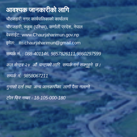
आवश्यक जानकारीको लागि
चौरजहारी नगर कार्यपालिकाको कार्यालय
चौरजहारी, रुकुम (पश्चिम), कर्णाली प्रदेश, नेपाल
वेबसाईट:
www.Chaurjaharimun.gov.np
इमेल:
ito.chaurjaharimun@
gmail.com
सम्पर्क नं. :
088-401146, 9857826111,9860297599
कल सेन्टर २४ औं घन्टाको लागि सम्पर्क गर्न सक्नुहुने छ।
सम्पर्क नं. 9858067211
गुनासो दर्ता तथा अन्य जानकारीका लागी पैसा नलाग्ने
टोल फ्रि नम्बर ः 18-105-000-180