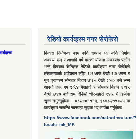
रेडियो कार्यक्रम नगर सेरोफेरो
ार्यक्रम
विकास निर्माणका काम कति सम्पन्न भए कति निर्माण
अवस्था छन् र आगामि बर्ष कस्ता योजना आवश्यक पर्लान
भन्ने् बिषयमा केन्द्रित रेडियो कार्यक्रम नगर सेरोफेरो
हरेकहप्ताको आईतबार साँझ ६ः१५बजे देखी ६ः४५सम्म र
पुन प्रशारण सोमबार बिहान ७ः३० देखी ८ः०० बजे सम्म
आफ्नो एफ. एम ९०ं.४ मेगाहर्ज र सोमबार बिहान ६ः१५
देखी ६ः४५ बजे सम्म रेडियो चौरजहारी ९४.८ मेगाहर्जमा
सुन्न नभुल्नुहोला । ०८८४०१११३, ९८४८२७५०७५ मा
कार्यक्रम सम्बन्धि सल्लाहा सुझाब भए सर्म्पक गर्नुहोला
https://www.facebook.com/aafnofmrukum/?
locale=mk_MK