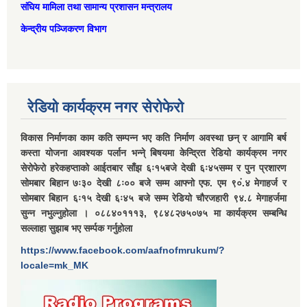
संघिय मामिला तथा सामान्‍य प्रशासन मन्त्रालय
केन्द्रीय पञ्जिकरण विभाग
रेडियो कार्यक्रम नगर सेरोफेरो
विकास निर्माणका काम कति सम्पन्न भए कति निर्माण अवस्था छन् र आगामि बर्ष
कस्ता योजना आवश्यक पर्लान भन्ने् बिषयमा केन्द्रित रेडियो कार्यक्रम नगर
सेरोफेरो हरेकहप्ताको आईतबार साँझ ६ः१५बजे देखी ६ः४५सम्म र पुन प्रशारण
सोमबार बिहान ७ः३० देखी ८ः०० बजे सम्म आफ्नो एफ. एम ९०ं.४ मेगाहर्ज र
सोमबार बिहान ६ः१५ देखी ६ः४५ बजे सम्म रेडियो चौरजहारी ९४.८ मेगाहर्जमा
सुन्न नभुल्नुहोला । ०८८४०१११३, ९८४८२७५०७५ मा कार्यक्रम सम्बन्धि
सल्लाहा सुझाब भए सर्म्पक गर्नुहोला
https://www.facebook.com/aafnofmrukum/?
locale=mk_MK