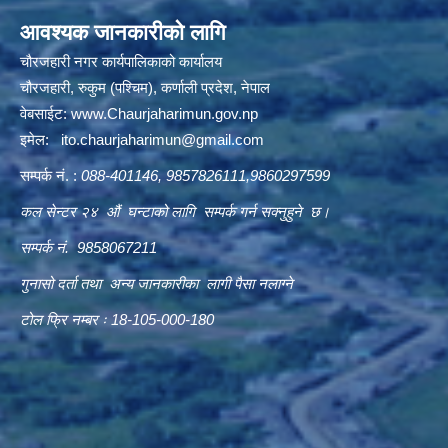
आवश्यक जानकारीको लागि
चौरजहारी नगर कार्यपालिकाको कार्यालय
चौरजहारी, रुकुम (पश्चिम), कर्णाली प्रदेश, नेपाल
वेबसाईट:
www.Chaurjaharimun.gov.np
इमेल:
ito.chaurjaharimun@
gmail.com
सम्पर्क नं. :
088-401146, 9857826111,9860297599
कल सेन्टर २४ औं घन्टाको लागि सम्पर्क गर्न सक्नुहुने छ।
सम्पर्क नं. 9858067211
गुनासो दर्ता तथा अन्य जानकारीका लागी पैसा नलाग्ने
टोल फ्रि नम्बर ः 18-105-000-180