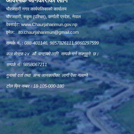
आवश्यक जानकारीको लागि
चौरजहारी नगर कार्यपालिकाको कार्यालय
चौरजहारी, रुकुम (पश्चिम), कर्णाली प्रदेश, नेपाल
वेबसाईट:
www.Chaurjaharimun.gov.np
इमेल:
ito.chaurjaharimun@
gmail.com
सम्पर्क नं. :
088-401146, 9857826111,9860297599
कल सेन्टर २४ औं घन्टाको लागि सम्पर्क गर्न सक्नुहुने छ।
सम्पर्क नं. 9858067211
गुनासो दर्ता तथा अन्य जानकारीका लागी पैसा नलाग्ने
टोल फ्रि नम्बर ः 18-105-000-180