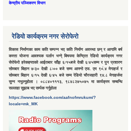
केन्द्रीय पञ्जिकरण विभाग
रेडियो कार्यक्रम नगर सेरोफेरो
विकास निर्माणका काम कति सम्पन्न भए कति निर्माण अवस्था छन् र आगामि बर्ष
कस्ता योजना आवश्यक पर्लान भन्ने् बिषयमा केन्द्रित रेडियो कार्यक्रम नगर
सेरोफेरो हरेकहप्ताको आईतबार साँझ ६ः१५बजे देखी ६ः४५सम्म र पुन प्रशारण
सोमबार बिहान ७ः३० देखी ८ः०० बजे सम्म आफ्नो एफ. एम ९०ं.४ मेगाहर्ज र
सोमबार बिहान ६ः१५ देखी ६ः४५ बजे सम्म रेडियो चौरजहारी ९४.८ मेगाहर्जमा
सुन्न नभुल्नुहोला । ०८८४०१११३, ९८४८२७५०७५ मा कार्यक्रम सम्बन्धि
सल्लाहा सुझाब भए सर्म्पक गर्नुहोला
https://www.facebook.com/aafnofmrukum/?
locale=mk_MK