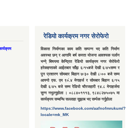
रेडियो कार्यक्रम नगर सेरोफेरो
ार्यक्रम
विकास निर्माणका काम कति सम्पन्न भए कति निर्माण
अवस्था छन् र आगामि बर्ष कस्ता योजना आवश्यक पर्लान
भन्ने् बिषयमा केन्द्रित रेडियो कार्यक्रम नगर सेरोफेरो
हरेकहप्ताको आईतबार साँझ ६ः१५बजे देखी ६ः४५सम्म र
पुन प्रशारण सोमबार बिहान ७ः३० देखी ८ः०० बजे सम्म
आफ्नो एफ. एम ९०ं.४ मेगाहर्ज र सोमबार बिहान ६ः१५
देखी ६ः४५ बजे सम्म रेडियो चौरजहारी ९४.८ मेगाहर्जमा
सुन्न नभुल्नुहोला । ०८८४०१११३, ९८४८२७५०७५ मा
कार्यक्रम सम्बन्धि सल्लाहा सुझाब भए सर्म्पक गर्नुहोला
https://www.facebook.com/aafnofmrukum/?
locale=mk_MK