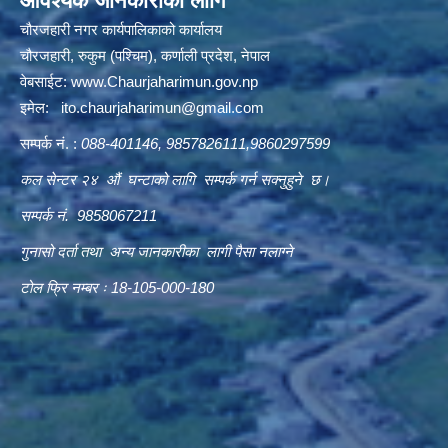
आवश्यक जानकारीको लागि
चौरजहारी नगर कार्यपालिकाको कार्यालय
चौरजहारी, रुकुम (पश्चिम), कर्णाली प्रदेश, नेपाल
वेबसाईट:
www.Chaurjaharimun.gov.np
इमेल:
ito.chaurjaharimun@
gmail.com
सम्पर्क नं. :
088-401146, 9857826111,9860297599
कल सेन्टर २४ औं घन्टाको लागि सम्पर्क गर्न सक्नुहुने छ।
सम्पर्क नं. 9858067211
गुनासो दर्ता तथा अन्य जानकारीका लागी पैसा नलाग्ने
टोल फ्रि नम्बर ः 18-105-000-180