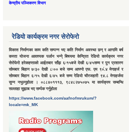
केन्द्रीय पञ्जिकरण विभाग
रेडियो कार्यक्रम नगर सेरोफेरो
विकास निर्माणका काम कति सम्पन्न भए कति निर्माण अवस्था छन् र आगामि बर्ष
कस्ता योजना आवश्यक पर्लान भन्ने् बिषयमा केन्द्रित रेडियो कार्यक्रम नगर
सेरोफेरो हरेकहप्ताको आईतबार साँझ ६ः१५बजे देखी ६ः४५सम्म र पुन प्रशारण
सोमबार बिहान ७ः३० देखी ८ः०० बजे सम्म आफ्नो एफ. एम ९०ं.४ मेगाहर्ज र
सोमबार बिहान ६ः१५ देखी ६ः४५ बजे सम्म रेडियो चौरजहारी ९४.८ मेगाहर्जमा
सुन्न नभुल्नुहोला । ०८८४०१११३, ९८४८२७५०७५ मा कार्यक्रम सम्बन्धि
सल्लाहा सुझाब भए सर्म्पक गर्नुहोला
https://www.facebook.com/aafnofmrukum/?
locale=mk_MK