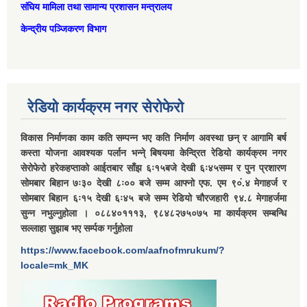
संघिय मामिला तथा सामान्‍य प्रशासन मन्त्रालय
केन्द्रीय पञ्जिकरण विभाग
रेडियो कार्यक्रम नगर सेरोफेरो
विकास निर्माणका काम कति सम्पन्न भए कति निर्माण अवस्था छन् र आगामि बर्ष
कस्ता योजना आवश्यक पर्लान भन्ने् बिषयमा केन्द्रित रेडियो कार्यक्रम नगर
सेरोफेरो हरेकहप्ताको आईतबार साँझ ६ः१५बजे देखी ६ः४५सम्म र पुन प्रशारण
सोमबार बिहान ७ः३० देखी ८ः०० बजे सम्म आफ्नो एफ. एम ९०ं.४ मेगाहर्ज र
सोमबार बिहान ६ः१५ देखी ६ः४५ बजे सम्म रेडियो चौरजहारी ९४.८ मेगाहर्जमा
सुन्न नभुल्नुहोला । ०८८४०१११३, ९८४८२७५०७५ मा कार्यक्रम सम्बन्धि
सल्लाहा सुझाब भए सर्म्पक गर्नुहोला
https://www.facebook.com/aafnofmrukum/?
locale=mk_MK