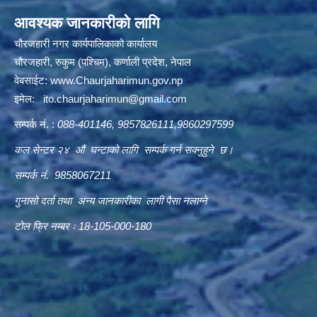
आवश्यक जानकारीको लागि
चौरजहारी नगर कार्यपालिकाको कार्यालय
चौरजहारी, रुकुम (पश्चिम), कर्णाली प्रदेश, नेपाल
वेबसाईट:
www.Chaurjaharimun.gov.np
इमेल:
ito.chaurjaharimun@
gmail.com
सम्पर्क नं. :
088-401146, 9857826111,9860297599
कल सेन्टर २४ औं घन्टाको लागि सम्पर्क गर्न सक्नुहुने छ।
सम्पर्क नं. 9858067211
गुनासो दर्ता तथा अन्य जानकारीका लागी पैसा नलाग्ने
टोल फ्रि नम्बर ः 18-105-000-180