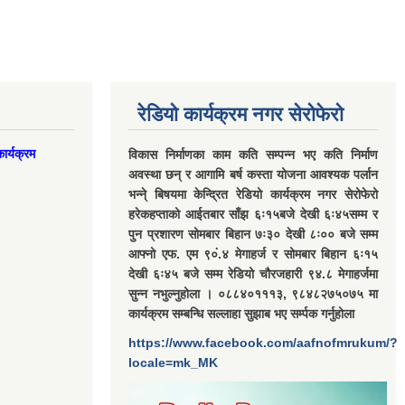
रेडियो कार्यक्रम नगर सेरोफेरो
ार्यक्रम
विकास निर्माणका काम कति सम्पन्न भए कति निर्माण
अवस्था छन् र आगामि बर्ष कस्ता योजना आवश्यक पर्लान
भन्ने् बिषयमा केन्द्रित रेडियो कार्यक्रम नगर सेरोफेरो
हरेकहप्ताको आईतबार साँझ ६ः१५बजे देखी ६ः४५सम्म र
पुन प्रशारण सोमबार बिहान ७ः३० देखी ८ः०० बजे सम्म
आफ्नो एफ. एम ९०ं.४ मेगाहर्ज र सोमबार बिहान ६ः१५
देखी ६ः४५ बजे सम्म रेडियो चौरजहारी ९४.८ मेगाहर्जमा
सुन्न नभुल्नुहोला । ०८८४०१११३, ९८४८२७५०७५ मा
कार्यक्रम सम्बन्धि सल्लाहा सुझाब भए सर्म्पक गर्नुहोला
https://www.facebook.com/aafnofmrukum/?
locale=mk_MK