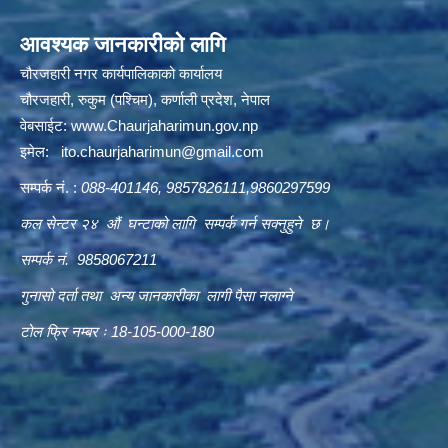
आवश्यक जानकारीको लागि
चौरजहारी नगर कार्यपालिकाको कार्यालय
चौरजहारी, रुकुम (पश्चिम), कर्णाली प्रदेश, नेपाल
वेबसाईट:
www.Chaurjaharimun.gov.np
इमेल:
ito.chaurjaharimun@
gmail.com
सम्पर्क नं. :
088-401146, 9857826111,9860297599
कल सेन्टर २४ औं घन्टाको लागि सम्पर्क गर्न सक्नुहुने छ।
सम्पर्क नं. 9858067211
गुनासो दर्ता तथा अन्य जानकारीका लागी पैसा नलाग्ने
टोल फ्रि नम्बर ः 18-105-000-180