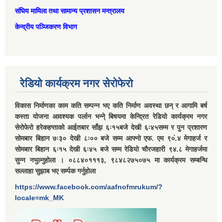
संघिय मामिला तथा सामान्‍य प्रशासन मन्त्रालय
केन्द्रीय पञ्जिकरण विभाग
रेडियो कार्यक्रम नगर सेरोफेरो
विकास निर्माणका काम कति सम्पन्न भए कति निर्माण अवस्था छन् र आगामि बर्ष
कस्ता योजना आवश्यक पर्लान भन्ने् बिषयमा केन्द्रित रेडियो कार्यक्रम नगर
सेरोफेरो हरेकहप्ताको आईतबार साँझ ६ः१५बजे देखी ६ः४५सम्म र पुन प्रशारण
सोमबार बिहान ७ः३० देखी ८ः०० बजे सम्म आफ्नो एफ. एम ९०ं.४ मेगाहर्ज र
सोमबार बिहान ६ः१५ देखी ६ः४५ बजे सम्म रेडियो चौरजहारी ९४.८ मेगाहर्जमा
सुन्न नभुल्नुहोला । ०८८४०१११३, ९८४८२७५०७५ मा कार्यक्रम सम्बन्धि
सल्लाहा सुझाब भए सर्म्पक गर्नुहोला
https://www.facebook.com/aafnofmrukum/?
locale=mk_MK