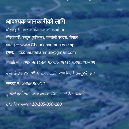
आवश्यक जानकारीको लागि
चौरजहारी नगर कार्यपालिकाको कार्यालय
चौरजहारी, रुकुम (पश्चिम), कर्णाली प्रदेश, नेपाल
वेबसाईट:
www.Chaurjaharimun.gov.np
इमेल:
ito.chaurjaharimun@
gmail.com
सम्पर्क नं. :
088-401146, 9857826111,9860297599
कल सेन्टर २४ औं घन्टाको लागि सम्पर्क गर्न सक्नुहुने छ।
सम्पर्क नं. 9858067211
गुनासो दर्ता तथा अन्य जानकारीका लागी पैसा नलाग्ने
टोल फ्रि नम्बर ः 18-105-000-180