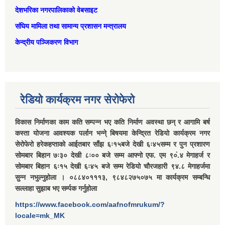
देशभरिका नगरपालिकाको वेबसाइट
संघिय मामिला तथा सामान्‍य प्रशासन मन्त्रालय
केन्द्रीय पञ्जिकरण विभाग
रेडियो कार्यक्रम नगर सेरोफेरो
विकास निर्माणका काम कति सम्पन्न भए कति निर्माण अवस्था छन् र आगामि बर्ष
कस्ता योजना आवश्यक पर्लान भन्ने् बिषयमा केन्द्रित रेडियो कार्यक्रम नगर
सेरोफेरो हरेकहप्ताको आईतबार साँझ ६ः१५बजे देखी ६ः४५सम्म र पुन प्रशारण
सोमबार बिहान ७ः३० देखी ८ः०० बजे सम्म आफ्नो एफ. एम ९०ं.४ मेगाहर्ज र
सोमबार बिहान ६ः१५ देखी ६ः४५ बजे सम्म रेडियो चौरजहारी ९४.८ मेगाहर्जमा
सुन्न नभुल्नुहोला । ०८८४०१११३, ९८४८२७५०७५ मा कार्यक्रम सम्बन्धि
सल्लाहा सुझाब भए सर्म्पक गर्नुहोला
https://www.facebook.com/aafnofmrukum/?
locale=mk_MK