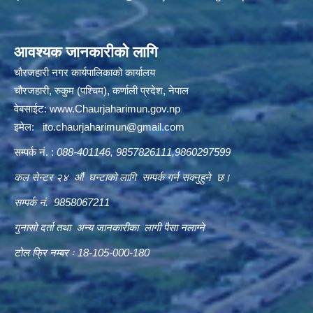
आवश्यक जानकारीको लागि
चौरजहारी नगर कार्यपालिकाको कार्यालय
चौरजहारी, रुकुम (पश्चिम), कर्णाली प्रदेश, नेपाल
वेबसाईट:
www.Chaurjaharimun.gov.np
इमेल:
ito.chaurjaharimun@
gmail.com
सम्पर्क नं. :
088-401146, 9857826111,9860297599
कल सेन्टर २४ औं घन्टाको लागि सम्पर्क गर्न सक्नुहुने छ।
सम्पर्क नं. 9858067211
गुनासो दर्ता तथा अन्य जानकारीका लागी पैसा नलाग्ने
टोल फ्रि नम्बर ः 18-105-000-180