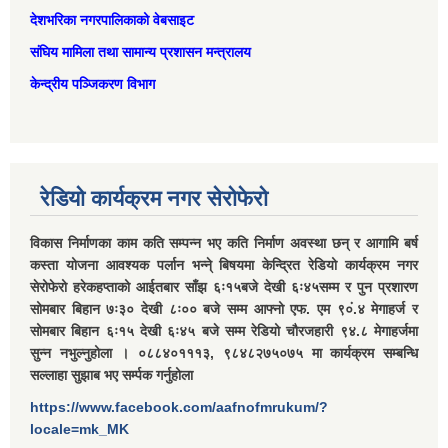
देशभरिका नगरपालिकाको वेबसाइट
संघिय मामिला तथा सामान्‍य प्रशासन मन्त्रालय
केन्द्रीय पञ्जिकरण विभाग
रेडियो कार्यक्रम नगर सेरोफेरो
विकास निर्माणका काम कति सम्पन्न भए कति निर्माण अवस्था छन् र आगामि बर्ष
कस्ता योजना आवश्यक पर्लान भन्ने् बिषयमा केन्द्रित रेडियो कार्यक्रम नगर
सेरोफेरो हरेकहप्ताको आईतबार साँझ ६ः१५बजे देखी ६ः४५सम्म र पुन प्रशारण
सोमबार बिहान ७ः३० देखी ८ः०० बजे सम्म आफ्नो एफ. एम ९०ं.४ मेगाहर्ज र
सोमबार बिहान ६ः१५ देखी ६ः४५ बजे सम्म रेडियो चौरजहारी ९४.८ मेगाहर्जमा
सुन्न नभुल्नुहोला । ०८८४०१११३, ९८४८२७५०७५ मा कार्यक्रम सम्बन्धि
सल्लाहा सुझाब भए सर्म्पक गर्नुहोला
https://www.facebook.com/aafnofmrukum/?
locale=mk_MK