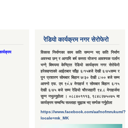
रेडियो कार्यक्रम नगर सेरोफेरो
ार्यक्रम
विकास निर्माणका काम कति सम्पन्न भए कति निर्माण
अवस्था छन् र आगामि बर्ष कस्ता योजना आवश्यक पर्लान
भन्ने् बिषयमा केन्द्रित रेडियो कार्यक्रम नगर सेरोफेरो
हरेकहप्ताको आईतबार साँझ ६ः१५बजे देखी ६ः४५सम्म र
पुन प्रशारण सोमबार बिहान ७ः३० देखी ८ः०० बजे सम्म
आफ्नो एफ. एम ९०ं.४ मेगाहर्ज र सोमबार बिहान ६ः१५
देखी ६ः४५ बजे सम्म रेडियो चौरजहारी ९४.८ मेगाहर्जमा
सुन्न नभुल्नुहोला । ०८८४०१११३, ९८४८२७५०७५ मा
कार्यक्रम सम्बन्धि सल्लाहा सुझाब भए सर्म्पक गर्नुहोला
https://www.facebook.com/aafnofmrukum/?
locale=mk_MK