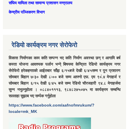
संघिय मामिला तथा सामान्‍य प्रशासन मन्त्रालय
केन्द्रीय पञ्जिकरण विभाग
रेडियो कार्यक्रम नगर सेरोफेरो
विकास निर्माणका काम कति सम्पन्न भए कति निर्माण अवस्था छन् र आगामि बर्ष
कस्ता योजना आवश्यक पर्लान भन्ने् बिषयमा केन्द्रित रेडियो कार्यक्रम नगर
सेरोफेरो हरेकहप्ताको आईतबार साँझ ६ः१५बजे देखी ६ः४५सम्म र पुन प्रशारण
सोमबार बिहान ७ः३० देखी ८ः०० बजे सम्म आफ्नो एफ. एम ९०ं.४ मेगाहर्ज र
सोमबार बिहान ६ः१५ देखी ६ः४५ बजे सम्म रेडियो चौरजहारी ९४.८ मेगाहर्जमा
सुन्न नभुल्नुहोला । ०८८४०१११३, ९८४८२७५०७५ मा कार्यक्रम सम्बन्धि
सल्लाहा सुझाब भए सर्म्पक गर्नुहोला
https://www.facebook.com/aafnofmrukum/?
locale=mk_MK