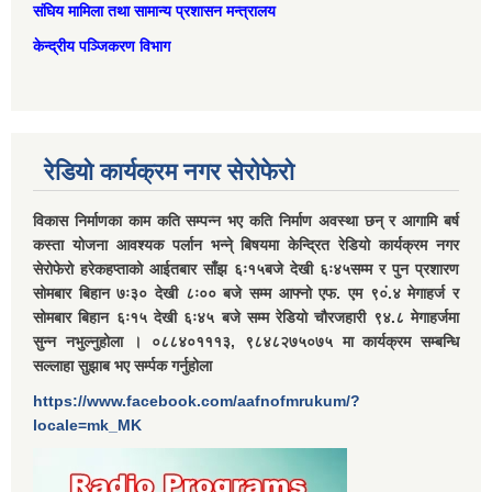
संघिय मामिला तथा सामान्‍य प्रशासन मन्त्रालय
केन्द्रीय पञ्जिकरण विभाग
रेडियो कार्यक्रम नगर सेरोफेरो
विकास निर्माणका काम कति सम्पन्न भए कति निर्माण अवस्था छन् र आगामि बर्ष
कस्ता योजना आवश्यक पर्लान भन्ने् बिषयमा केन्द्रित रेडियो कार्यक्रम नगर
सेरोफेरो हरेकहप्ताको आईतबार साँझ ६ः१५बजे देखी ६ः४५सम्म र पुन प्रशारण
सोमबार बिहान ७ः३० देखी ८ः०० बजे सम्म आफ्नो एफ. एम ९०ं.४ मेगाहर्ज र
सोमबार बिहान ६ः१५ देखी ६ः४५ बजे सम्म रेडियो चौरजहारी ९४.८ मेगाहर्जमा
सुन्न नभुल्नुहोला । ०८८४०१११३, ९८४८२७५०७५ मा कार्यक्रम सम्बन्धि
सल्लाहा सुझाब भए सर्म्पक गर्नुहोला
https://www.facebook.com/aafnofmrukum/?
locale=mk_MK