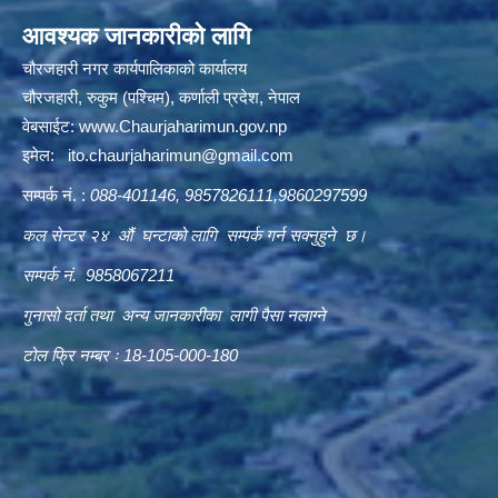
आवश्यक जानकारीको लागि
चौरजहारी नगर कार्यपालिकाको कार्यालय
चौरजहारी, रुकुम (पश्चिम), कर्णाली प्रदेश, नेपाल
वेबसाईट:
www.Chaurjaharimun.gov.np
इमेल:
ito.chaurjaharimun@
gmail.com
सम्पर्क नं. :
088-401146, 9857826111,9860297599
कल सेन्टर २४ औं घन्टाको लागि सम्पर्क गर्न सक्नुहुने छ।
सम्पर्क नं. 9858067211
गुनासो दर्ता तथा अन्य जानकारीका लागी पैसा नलाग्ने
टोल फ्रि नम्बर ः 18-105-000-180