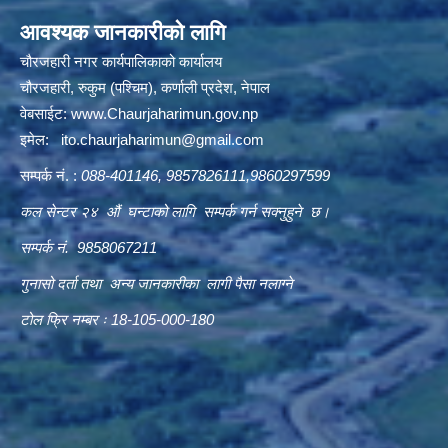
आवश्यक जानकारीको लागि
चौरजहारी नगर कार्यपालिकाको कार्यालय
चौरजहारी, रुकुम (पश्चिम), कर्णाली प्रदेश, नेपाल
वेबसाईट:
www.Chaurjaharimun.gov.np
इमेल:
ito.chaurjaharimun@
gmail.com
सम्पर्क नं. :
088-401146, 9857826111,9860297599
कल सेन्टर २४ औं घन्टाको लागि सम्पर्क गर्न सक्नुहुने छ।
सम्पर्क नं. 9858067211
गुनासो दर्ता तथा अन्य जानकारीका लागी पैसा नलाग्ने
टोल फ्रि नम्बर ः 18-105-000-180