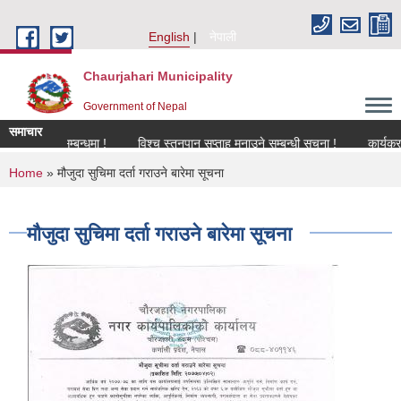
Skip to main content
English
नेपाली
Chaurjahari Municipality
Government of Nepal
समाचार
िकरण सम्बन्धमा !
विश्च स्तनपान सप्ताह मनाउने सम्बन्धी सूचना !
कार्यक्रममा उपस
You are here
Home
» मौजुदा सुचिमा दर्ता गराउने बारेमा सूचना
मौजुदा सुचिमा दर्ता गराउने बारेमा सूचना