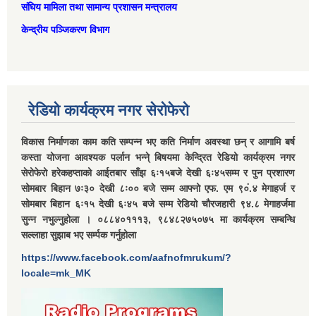
संघिय मामिला तथा सामान्‍य प्रशासन मन्त्रालय
केन्द्रीय पञ्जिकरण विभाग
रेडियो कार्यक्रम नगर सेरोफेरो
विकास निर्माणका काम कति सम्पन्न भए कति निर्माण अवस्था छन् र आगामि बर्ष
कस्ता योजना आवश्यक पर्लान भन्ने् बिषयमा केन्द्रित रेडियो कार्यक्रम नगर
सेरोफेरो हरेकहप्ताको आईतबार साँझ ६ः१५बजे देखी ६ः४५सम्म र पुन प्रशारण
सोमबार बिहान ७ः३० देखी ८ः०० बजे सम्म आफ्नो एफ. एम ९०ं.४ मेगाहर्ज र
सोमबार बिहान ६ः१५ देखी ६ः४५ बजे सम्म रेडियो चौरजहारी ९४.८ मेगाहर्जमा
सुन्न नभुल्नुहोला । ०८८४०१११३, ९८४८२७५०७५ मा कार्यक्रम सम्बन्धि
सल्लाहा सुझाब भए सर्म्पक गर्नुहोला
https://www.facebook.com/aafnofmrukum/?
locale=mk_MK