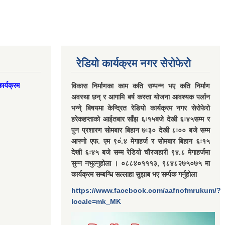
रेडियो कार्यक्रम नगर सेरोफेरो
ार्यक्रम
विकास निर्माणका काम कति सम्पन्न भए कति निर्माण
अवस्था छन् र आगामि बर्ष कस्ता योजना आवश्यक पर्लान
भन्ने् बिषयमा केन्द्रित रेडियो कार्यक्रम नगर सेरोफेरो
हरेकहप्ताको आईतबार साँझ ६ः१५बजे देखी ६ः४५सम्म र
पुन प्रशारण सोमबार बिहान ७ः३० देखी ८ः०० बजे सम्म
आफ्नो एफ. एम ९०ं.४ मेगाहर्ज र सोमबार बिहान ६ः१५
देखी ६ः४५ बजे सम्म रेडियो चौरजहारी ९४.८ मेगाहर्जमा
सुन्न नभुल्नुहोला । ०८८४०१११३, ९८४८२७५०७५ मा
कार्यक्रम सम्बन्धि सल्लाहा सुझाब भए सर्म्पक गर्नुहोला
https://www.facebook.com/aafnofmrukum/?
locale=mk_MK