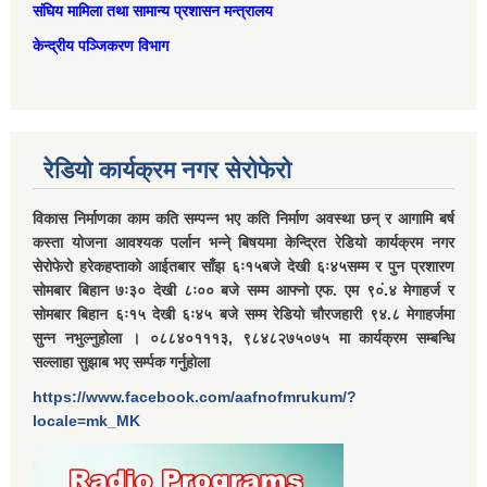
संघिय मामिला तथा सामान्‍य प्रशासन मन्त्रालय
केन्द्रीय पञ्जिकरण विभाग
रेडियो कार्यक्रम नगर सेरोफेरो
विकास निर्माणका काम कति सम्पन्न भए कति निर्माण अवस्था छन् र आगामि बर्ष
कस्ता योजना आवश्यक पर्लान भन्ने् बिषयमा केन्द्रित रेडियो कार्यक्रम नगर
सेरोफेरो हरेकहप्ताको आईतबार साँझ ६ः१५बजे देखी ६ः४५सम्म र पुन प्रशारण
सोमबार बिहान ७ः३० देखी ८ः०० बजे सम्म आफ्नो एफ. एम ९०ं.४ मेगाहर्ज र
सोमबार बिहान ६ः१५ देखी ६ः४५ बजे सम्म रेडियो चौरजहारी ९४.८ मेगाहर्जमा
सुन्न नभुल्नुहोला । ०८८४०१११३, ९८४८२७५०७५ मा कार्यक्रम सम्बन्धि
सल्लाहा सुझाब भए सर्म्पक गर्नुहोला
https://www.facebook.com/aafnofmrukum/?
locale=mk_MK