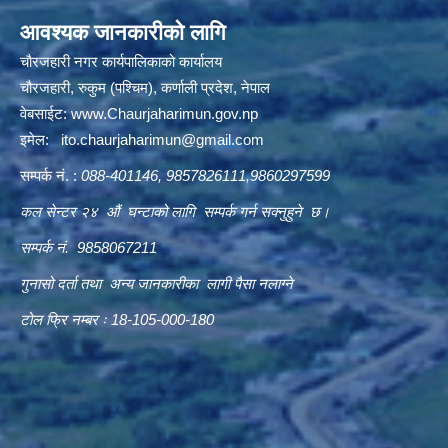
आवश्यक जानकारीको लागि
चौरजहारी नगर कार्यपालिकाको कार्यालय
चौरजहारी, रुकुम (पश्चिम), कर्णाली प्रदेश, नेपाल
वेबसाईट:
www.Chaurjaharimun.gov.np
इमेल:
ito.chaurjaharimun@
gmail.com
सम्पर्क नं. :
088-401146, 9857826111,9860297599
कल सेन्टर २४ औं घन्टाको लागि सम्पर्क गर्न सक्नुहुने छ।
सम्पर्क नं. 9858067211
गुनासो दर्ता तथा अन्य जानकारीका लागी पैसा नलाग्ने
टोल फ्रि नम्बर ः 18-105-000-180