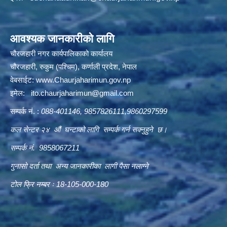
आवश्यक जानकारीको लागि
चौरजहारी नगर कार्यपालिकाको कार्यालय
चौरजहारी, रुकुम (पश्चिम), कर्णाली प्रदेश, नेपाल
वेबसाईट:
www.Chaurjaharimun.gov.np
इमेल:
ito.chaurjaharimun@
gmail.com
सम्पर्क नं. :
088-401146, 9857826111,9860297599
कल सेन्टर २४ औं घन्टाको लागि सम्पर्क गर्न सक्नुहुने छ।
सम्पर्क नं. 9858067211
गुनासो दर्ता तथा अन्य जानकारीका लागी पैसा नलाग्ने
टोल फ्रि नम्बर ः 18-105-000-180