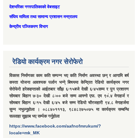
देशभरिका नगरपालिकाको वेबसाइट
संघिय मामिला तथा सामान्‍य प्रशासन मन्त्रालय
केन्द्रीय पञ्जिकरण विभाग
रेडियो कार्यक्रम नगर सेरोफेरो
विकास निर्माणका काम कति सम्पन्न भए कति निर्माण अवस्था छन् र आगामि बर्ष
कस्ता योजना आवश्यक पर्लान भन्ने् बिषयमा केन्द्रित रेडियो कार्यक्रम नगर
सेरोफेरो हरेकहप्ताको आईतबार साँझ ६ः१५बजे देखी ६ः४५सम्म र पुन प्रशारण
सोमबार बिहान ७ः३० देखी ८ः०० बजे सम्म आफ्नो एफ. एम ९०ं.४ मेगाहर्ज र
सोमबार बिहान ६ः१५ देखी ६ः४५ बजे सम्म रेडियो चौरजहारी ९४.८ मेगाहर्जमा
सुन्न नभुल्नुहोला । ०८८४०१११३, ९८४८२७५०७५ मा कार्यक्रम सम्बन्धि
सल्लाहा सुझाब भए सर्म्पक गर्नुहोला
https://www.facebook.com/aafnofmrukum/?
locale=mk_MK