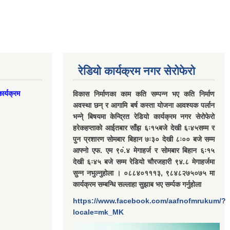
रेडियो कार्यक्रम नगर सेरोफेरो
ार्यक्रम
विकास निर्माणका काम कति सम्पन्न भए कति निर्माण
अवस्था छन् र आगामि बर्ष कस्ता योजना आवश्यक पर्लान
भन्ने् बिषयमा केन्द्रित रेडियो कार्यक्रम नगर सेरोफेरो
हरेकहप्ताको आईतबार साँझ ६ः१५बजे देखी ६ः४५सम्म र
पुन प्रशारण सोमबार बिहान ७ः३० देखी ८ः०० बजे सम्म
आफ्नो एफ. एम ९०ं.४ मेगाहर्ज र सोमबार बिहान ६ः१५
देखी ६ः४५ बजे सम्म रेडियो चौरजहारी ९४.८ मेगाहर्जमा
सुन्न नभुल्नुहोला । ०८८४०१११३, ९८४८२७५०७५ मा
कार्यक्रम सम्बन्धि सल्लाहा सुझाब भए सर्म्पक गर्नुहोला
https://www.facebook.com/aafnofmrukum/?
locale=mk_MK