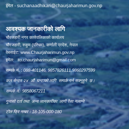
ईमेल -
suchanaadhikari@chaurjaharimun.gov.np
आवश्यक जानकारीको लागि
चौरजहारी नगर कार्यपालिकाको कार्यालय
चौरजहारी, रुकुम (पश्चिम), कर्णाली प्रदेश, नेपाल
वेबसाईट:
www.Chaurjaharimun.gov.np
इमेल:
ito.chaurjaharimun@
gmail.com
सम्पर्क नं. :
088-401146, 9857826111,9860297599
कल सेन्टर २४ औं घन्टाको लागि सम्पर्क गर्न सक्नुहुने छ।
सम्पर्क नं. 9858067211
गुनासो दर्ता तथा अन्य जानकारीका लागी पैसा नलाग्ने
टोल फ्रि नम्बर ः 18-105-000-180