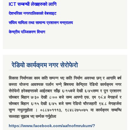
ICT सम्बन्धी लेखहरुको लागि
देशभरिका नगरपालिकाको वेबसाइट
संघिय मामिला तथा सामान्‍य प्रशासन मन्त्रालय
केन्द्रीय पञ्जिकरण विभाग
रेडियो कार्यक्रम नगर सेरोफेरो
विकास निर्माणका काम कति सम्पन्न भए कति निर्माण अवस्था छन् र आगामि बर्ष
कस्ता योजना आवश्यक पर्लान भन्ने् बिषयमा केन्द्रित रेडियो कार्यक्रम नगर
सेरोफेरो हरेकहप्ताको आईतबार साँझ ६ः१५बजे देखी ६ः४५सम्म र पुन प्रशारण
सोमबार बिहान ७ः३० देखी ८ः०० बजे सम्म आफ्नो एफ. एम ९०ं.४ मेगाहर्ज र
सोमबार बिहान ६ः१५ देखी ६ः४५ बजे सम्म रेडियो चौरजहारी ९४.८ मेगाहर्जमा
सुन्न नभुल्नुहोला । ०८८४०१११३, ९८४८२७५०७५ मा कार्यक्रम सम्बन्धि
सल्लाहा सुझाब भए सर्म्पक गर्नुहोला
https://www.facebook.com/aafnofmrukum/?