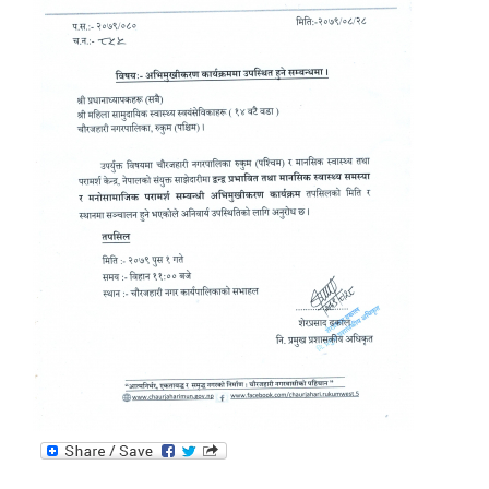
आधारभूत तथा माध्यमिक तहका प्रधानध्यापकसँग चौरजहारी नगरपालिकाले गरेको कार्य सम्पादन करार सम्झौता ।
सामाजिक सुरक्षा भत्ता नाम दर्ता र नाम नवीकरणका लागि दिईने निवेदनको ढांचा
प्रकोप ब्यबस्थापन कोषमा सहयोग गर्ने संघ सस्था तथा व्यक्तिहरुको एकिकृत बिवरण