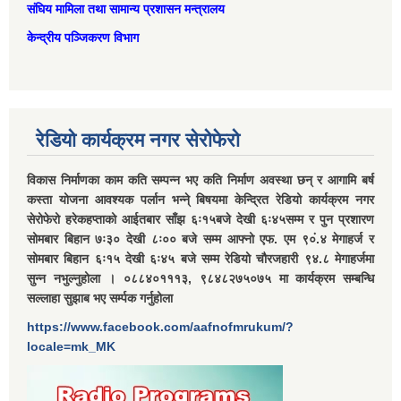
संघिय मामिला तथा सामान्‍य प्रशासन मन्त्रालय
केन्द्रीय पञ्जिकरण विभाग
रेडियो कार्यक्रम नगर सेरोफेरो
विकास निर्माणका काम कति सम्पन्न भए कति निर्माण अवस्था छन् र आगामि बर्ष
कस्ता योजना आवश्यक पर्लान भन्ने् बिषयमा केन्द्रित रेडियो कार्यक्रम नगर
सेरोफेरो हरेकहप्ताको आईतबार साँझ ६ः१५बजे देखी ६ः४५सम्म र पुन प्रशारण
सोमबार बिहान ७ः३० देखी ८ः०० बजे सम्म आफ्नो एफ. एम ९०ं.४ मेगाहर्ज र
सोमबार बिहान ६ः१५ देखी ६ः४५ बजे सम्म रेडियो चौरजहारी ९४.८ मेगाहर्जमा
सुन्न नभुल्नुहोला । ०८८४०१११३, ९८४८२७५०७५ मा कार्यक्रम सम्बन्धि
सल्लाहा सुझाब भए सर्म्पक गर्नुहोला
https://www.facebook.com/aafnofmrukum/?
locale=mk_MK