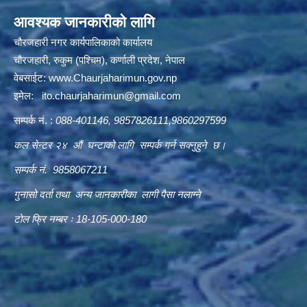
आवश्यक जानकारीको लागि
चौरजहारी नगर कार्यपालिकाको कार्यालय
चौरजहारी, रुकुम (पश्चिम), कर्णाली प्रदेश, नेपाल
वेबसाईट:
www.Chaurjaharimun.gov.np
इमेल:
ito.chaurjaharimun@
gmail.com
सम्पर्क नं. :
088-401146, 9857826111,9860297599
कल सेन्टर २४ औं घन्टाको लागि सम्पर्क गर्न सक्नुहुने छ।
सम्पर्क नं. 9858067211
गुनासो दर्ता तथा अन्य जानकारीका लागी पैसा नलाग्ने
टोल फ्रि नम्बर ः 18-105-000-180