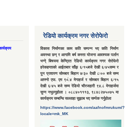
रेडियो कार्यक्रम नगर सेरोफेरो
ार्यक्रम
विकास निर्माणका काम कति सम्पन्न भए कति निर्माण
अवस्था छन् र आगामि बर्ष कस्ता योजना आवश्यक पर्लान
भन्ने् बिषयमा केन्द्रित रेडियो कार्यक्रम नगर सेरोफेरो
हरेकहप्ताको आईतबार साँझ ६ः१५बजे देखी ६ः४५सम्म र
पुन प्रशारण सोमबार बिहान ७ः३० देखी ८ः०० बजे सम्म
आफ्नो एफ. एम ९०ं.४ मेगाहर्ज र सोमबार बिहान ६ः१५
देखी ६ः४५ बजे सम्म रेडियो चौरजहारी ९४.८ मेगाहर्जमा
सुन्न नभुल्नुहोला । ०८८४०१११३, ९८४८२७५०७५ मा
कार्यक्रम सम्बन्धि सल्लाहा सुझाब भए सर्म्पक गर्नुहोला
https://www.facebook.com/aafnofmrukum/?
locale=mk_MK