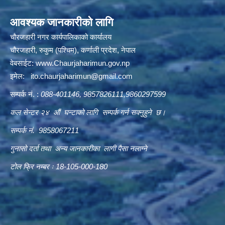
आवश्यक जानकारीको लागि
चौरजहारी नगर कार्यपालिकाको कार्यालय
चौरजहारी, रुकुम (पश्चिम), कर्णाली प्रदेश, नेपाल
वेबसाईट:
www.Chaurjaharimun.gov.np
इमेल:
ito.chaurjaharimun@
gmail.com
सम्पर्क नं. :
088-401146, 9857826111,9860297599
कल सेन्टर २४ औं घन्टाको लागि सम्पर्क गर्न सक्नुहुने छ।
सम्पर्क नं. 9858067211
गुनासो दर्ता तथा अन्य जानकारीका लागी पैसा नलाग्ने
टोल फ्रि नम्बर ः 18-105-000-180