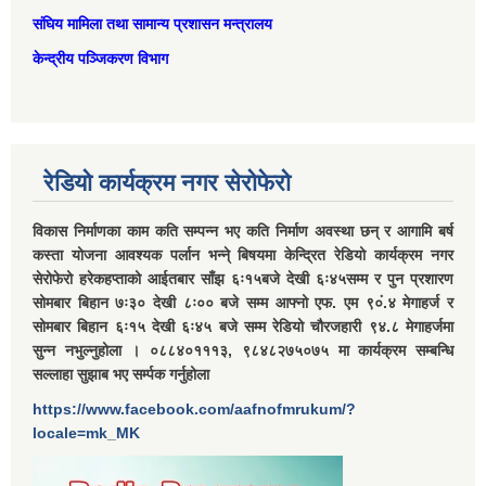
संघिय मामिला तथा सामान्‍य प्रशासन मन्त्रालय
केन्द्रीय पञ्जिकरण विभाग
रेडियो कार्यक्रम नगर सेरोफेरो
विकास निर्माणका काम कति सम्पन्न भए कति निर्माण अवस्था छन् र आगामि बर्ष
कस्ता योजना आवश्यक पर्लान भन्ने् बिषयमा केन्द्रित रेडियो कार्यक्रम नगर
सेरोफेरो हरेकहप्ताको आईतबार साँझ ६ः१५बजे देखी ६ः४५सम्म र पुन प्रशारण
सोमबार बिहान ७ः३० देखी ८ः०० बजे सम्म आफ्नो एफ. एम ९०ं.४ मेगाहर्ज र
सोमबार बिहान ६ः१५ देखी ६ः४५ बजे सम्म रेडियो चौरजहारी ९४.८ मेगाहर्जमा
सुन्न नभुल्नुहोला । ०८८४०१११३, ९८४८२७५०७५ मा कार्यक्रम सम्बन्धि
सल्लाहा सुझाब भए सर्म्पक गर्नुहोला
https://www.facebook.com/aafnofmrukum/?
locale=mk_MK