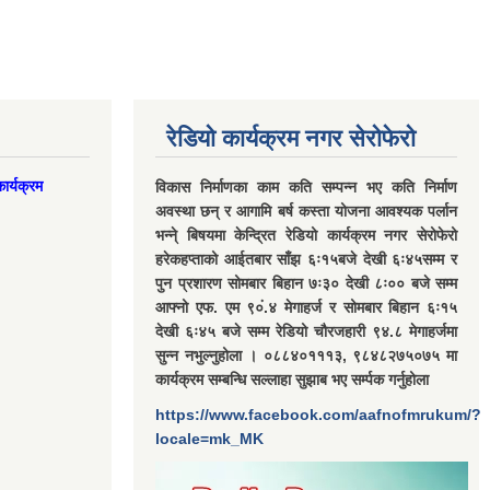
रेडियो कार्यक्रम नगर सेरोफेरो
ार्यक्रम
विकास निर्माणका काम कति सम्पन्न भए कति निर्माण
अवस्था छन् र आगामि बर्ष कस्ता योजना आवश्यक पर्लान
भन्ने् बिषयमा केन्द्रित रेडियो कार्यक्रम नगर सेरोफेरो
हरेकहप्ताको आईतबार साँझ ६ः१५बजे देखी ६ः४५सम्म र
पुन प्रशारण सोमबार बिहान ७ः३० देखी ८ः०० बजे सम्म
आफ्नो एफ. एम ९०ं.४ मेगाहर्ज र सोमबार बिहान ६ः१५
देखी ६ः४५ बजे सम्म रेडियो चौरजहारी ९४.८ मेगाहर्जमा
सुन्न नभुल्नुहोला । ०८८४०१११३, ९८४८२७५०७५ मा
कार्यक्रम सम्बन्धि सल्लाहा सुझाब भए सर्म्पक गर्नुहोला
https://www.facebook.com/aafnofmrukum/?
locale=mk_MK