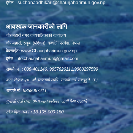
ईमेल -
suchanaadhikari@chaurjaharimun.gov.np
आवश्यक जानकारीको लागि
चौरजहारी नगर कार्यपालिकाको कार्यालय
चौरजहारी, रुकुम (पश्चिम), कर्णाली प्रदेश, नेपाल
वेबसाईट:
www.Chaurjaharimun.gov.np
इमेल:
ito.chaurjaharimun@
gmail.com
सम्पर्क नं. :
088-401146, 9857826111,9860297599
कल सेन्टर २४ औं घन्टाको लागि सम्पर्क गर्न सक्नुहुने छ।
सम्पर्क नं. 9858067211
गुनासो दर्ता तथा अन्य जानकारीका लागी पैसा नलाग्ने
टोल फ्रि नम्बर ः 18-105-000-180