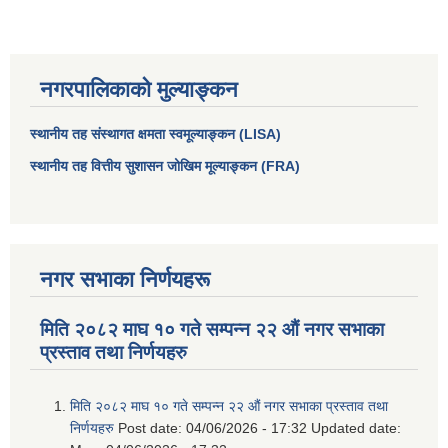
नगरपालिकाको मुल्याङ्कन
स्थानीय तह संस्थागत क्षमता स्वमूल्याङ्कन (LISA)
स्थानीय तह वित्तीय सुशासन जोखिम मूल्याङ्कन (FRA)
नगर सभाका निर्णयहरू
आधारभूत तथा माध्यमिक तहका प्रधानध्यापकसँग चौरजहारी नगरपालिकाले गरेको कार्य सम्पादन करार सम्झौता ।
मिति २०८२ माघ १० गते सम्पन्न २२ औं नगर सभाका
सामाजिक सुरक्षा भत्ता नाम दर्ता र नाम नवीकरणका लागि दिईने निवेदनको ढांचा
प्रस्ताव तथा निर्णयहरु
प्रकोप ब्यबस्थापन कोषमा सहयोग गर्ने संघ सस्था तथा व्यक्तिहरुको एकिकृत बिवरण
मिति २०८२ माघ १० गते सम्पन्न २२ औं नगर सभाका प्रस्ताव तथा
निर्णयहरु
Post date:
04/06/2026 - 17:32
Updated date: