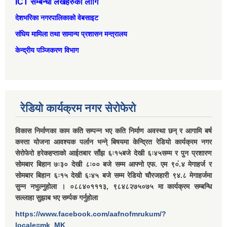
ICT सम्बन्धी लेखहरुको लागि
देशभरिका नगरपालिकाको वेबसाइट
संघिय मामिला तथा सामान्‍य प्रशासन मन्त्रालय
केन्द्रीय पञ्जिकरण विभाग
रेडियो कार्यक्रम नगर सेरोफेरो
विकास निर्माणका काम कति सम्पन्न भए कति निर्माण अवस्था छन् र आगामि बर्ष
कस्ता योजना आवश्यक पर्लान भन्ने् बिषयमा केन्द्रित रेडियो कार्यक्रम नगर
सेरोफेरो हरेकहप्ताको आईतबार साँझ ६ः१५बजे देखी ६ः४५सम्म र पुन प्रशारण
सोमबार बिहान ७ः३० देखी ८ः०० बजे सम्म आफ्नो एफ. एम ९०ं.४ मेगाहर्ज र
सोमबार बिहान ६ः१५ देखी ६ः४५ बजे सम्म रेडियो चौरजहारी ९४.८ मेगाहर्जमा
सुन्न नभुल्नुहोला । ०८८४०१११३, ९८४८२७५०७५ मा कार्यक्रम सम्बन्धि
सल्लाहा सुझाब भए सर्म्पक गर्नुहोला
https://www.facebook.com/aafnofmrukum/?
locale=mk_MK