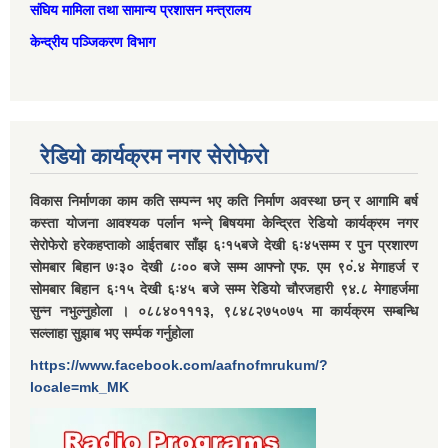
संघिय मामिला तथा सामान्‍य प्रशासन मन्त्रालय
केन्द्रीय पञ्जिकरण विभाग
रेडियो कार्यक्रम नगर सेरोफेरो
विकास निर्माणका काम कति सम्पन्न भए कति निर्माण अवस्था छन् र आगामि बर्ष
कस्ता योजना आवश्यक पर्लान भन्ने् बिषयमा केन्द्रित रेडियो कार्यक्रम नगर
सेरोफेरो हरेकहप्ताको आईतबार साँझ ६ः१५बजे देखी ६ः४५सम्म र पुन प्रशारण
सोमबार बिहान ७ः३० देखी ८ः०० बजे सम्म आफ्नो एफ. एम ९०ं.४ मेगाहर्ज र
सोमबार बिहान ६ः१५ देखी ६ः४५ बजे सम्म रेडियो चौरजहारी ९४.८ मेगाहर्जमा
सुन्न नभुल्नुहोला । ०८८४०१११३, ९८४८२७५०७५ मा कार्यक्रम सम्बन्धि
सल्लाहा सुझाब भए सर्म्पक गर्नुहोला
https://www.facebook.com/aafnofmrukum/?
locale=mk_MK