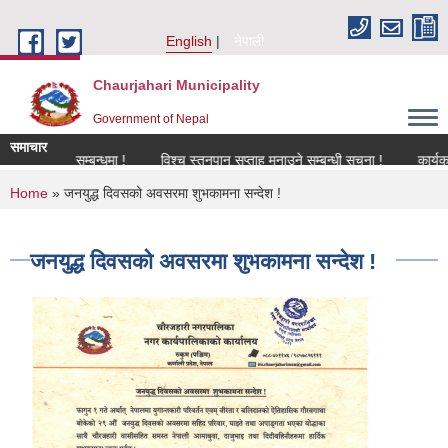
Skip to main content
English
नेपाली
Chaurjahari Municipality
Government of Nepal
समाचार
िकरण सम्बन्धमा !
विश्च स्तनपान सप्ताह मनाउने सम्बन्धी सूचना !
कार्यक्रममा उप
You are here
Home
» जनयुद्ध दिवसको अवसरमा शुभकामना सन्देश !
जनयुद्ध दिवसको अवसरमा शुभकामना सन्देश !