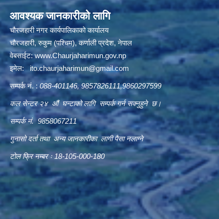
आवश्यक जानकारीको लागि
चौरजहारी नगर कार्यपालिकाको कार्यालय
चौरजहारी, रुकुम (पश्चिम), कर्णाली प्रदेश, नेपाल
वेबसाईट:
www.Chaurjaharimun.gov.np
इमेल:
ito.chaurjaharimun@
gmail.com
सम्पर्क नं. :
088-401146, 9857826111,9860297599
कल सेन्टर २४ औं घन्टाको लागि सम्पर्क गर्न सक्नुहुने छ।
सम्पर्क नं. 9858067211
गुनासो दर्ता तथा अन्य जानकारीका लागी पैसा नलाग्ने
टोल फ्रि नम्बर ः 18-105-000-180