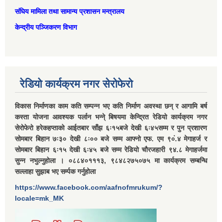
संघिय मामिला तथा सामान्‍य प्रशासन मन्त्रालय
केन्द्रीय पञ्जिकरण विभाग
रेडियो कार्यक्रम नगर सेरोफेरो
विकास निर्माणका काम कति सम्पन्न भए कति निर्माण अवस्था छन् र आगामि बर्ष
कस्ता योजना आवश्यक पर्लान भन्ने् बिषयमा केन्द्रित रेडियो कार्यक्रम नगर
सेरोफेरो हरेकहप्ताको आईतबार साँझ ६ः१५बजे देखी ६ः४५सम्म र पुन प्रशारण
सोमबार बिहान ७ः३० देखी ८ः०० बजे सम्म आफ्नो एफ. एम ९०ं.४ मेगाहर्ज र
सोमबार बिहान ६ः१५ देखी ६ः४५ बजे सम्म रेडियो चौरजहारी ९४.८ मेगाहर्जमा
सुन्न नभुल्नुहोला । ०८८४०१११३, ९८४८२७५०७५ मा कार्यक्रम सम्बन्धि
सल्लाहा सुझाब भए सर्म्पक गर्नुहोला
https://www.facebook.com/aafnofmrukum/?
locale=mk_MK