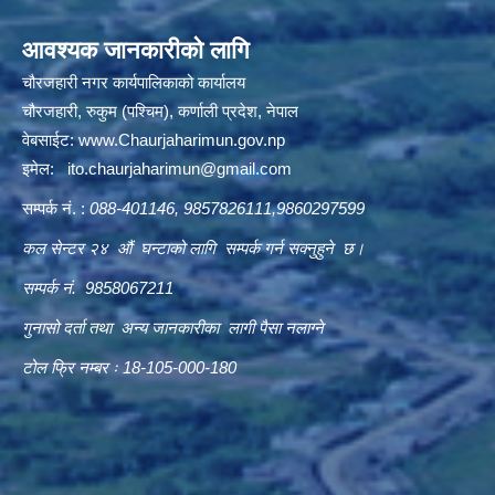
आवश्यक जानकारीको लागि
चौरजहारी नगर कार्यपालिकाको कार्यालय
चौरजहारी, रुकुम (पश्चिम), कर्णाली प्रदेश, नेपाल
वेबसाईट:
www.Chaurjaharimun.gov.np
इमेल:
ito.chaurjaharimun@
gmail.com
सम्पर्क नं. :
088-401146, 9857826111,9860297599
कल सेन्टर २४ औं घन्टाको लागि सम्पर्क गर्न सक्नुहुने छ।
सम्पर्क नं. 9858067211
गुनासो दर्ता तथा अन्य जानकारीका लागी पैसा नलाग्ने
टोल फ्रि नम्बर ः 18-105-000-180