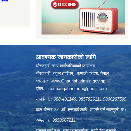
त्रालय
आवश्यक जानकारीको लागि
चौरजहारी नगर कार्यपालिकाको कार्यालय
चौरजहारी, रुकुम (पश्चिम), कर्णाली प्रदेश, नेपाल
वेबसाईट:
www.Chaurjaharimun.gov.np
इमेल:
ito.chaurjaharimun@
gmail.com
सम्पर्क नं. :
088-401146, 9857826111,9860297599
कल सेन्टर २४ औं घन्टाको लागि सम्पर्क गर्न सक्नुहुने छ।
सम्पर्क नं. 9858067211
गुनासो दर्ता तथा अन्य जानकारीका लागी पैसा नलाग्ने