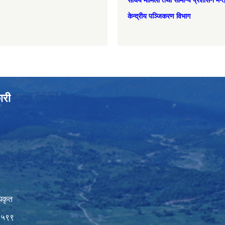
संघिय मामिला तथा सामान्‍य प्रशासन मन्
केन्द्रीय पञ्जिकरण विभाग
ारी
िकृत
७५९९