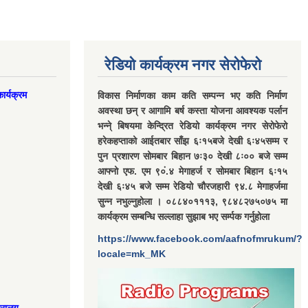
रेडियो कार्यक्रम नगर सेरोफेरो
ार्यक्रम
विकास निर्माणका काम कति सम्पन्न भए कति निर्माण
अवस्था छन् र आगामि बर्ष कस्ता योजना आवश्यक पर्लान
भन्ने् बिषयमा केन्द्रित रेडियो कार्यक्रम नगर सेरोफेरो
हरेकहप्ताको आईतबार साँझ ६ः१५बजे देखी ६ः४५सम्म र
पुन प्रशारण सोमबार बिहान ७ः३० देखी ८ः०० बजे सम्म
आफ्नो एफ. एम ९०ं.४ मेगाहर्ज र सोमबार बिहान ६ः१५
देखी ६ः४५ बजे सम्म रेडियो चौरजहारी ९४.८ मेगाहर्जमा
सुन्न नभुल्नुहोला । ०८८४०१११३, ९८४८२७५०७५ मा
कार्यक्रम सम्बन्धि सल्लाहा सुझाब भए सर्म्पक गर्नुहोला
https://www.facebook.com/aafnofmrukum/?
locale=mk_MK