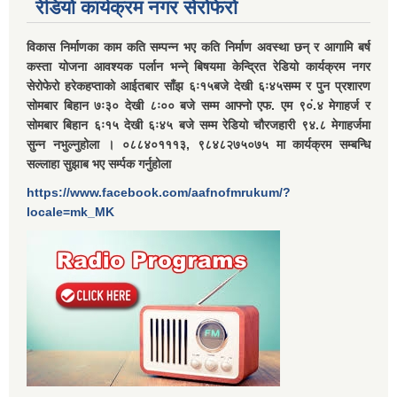
रेडियो कार्यक्रम नगर सेरोफेरो
विकास निर्माणका काम कति सम्पन्न भए कति निर्माण अवस्था छन् र आगामि बर्ष
कस्ता योजना आवश्यक पर्लान भन्ने् बिषयमा केन्द्रित रेडियो कार्यक्रम नगर
सेरोफेरो हरेकहप्ताको आईतबार साँझ ६ः१५बजे देखी ६ः४५सम्म र पुन प्रशारण
सोमबार बिहान ७ः३० देखी ८ः०० बजे सम्म आफ्नो एफ. एम ९०ं.४ मेगाहर्ज र
सोमबार बिहान ६ः१५ देखी ६ः४५ बजे सम्म रेडियो चौरजहारी ९४.८ मेगाहर्जमा
सुन्न नभुल्नुहोला । ०८८४०१११३, ९८४८२७५०७५ मा कार्यक्रम सम्बन्धि
सल्लाहा सुझाब भए सर्म्पक गर्नुहोला
https://www.facebook.com/aafnofmrukum/?
locale=mk_MK