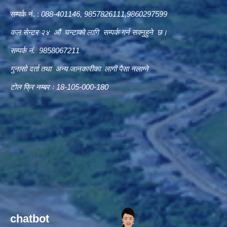
सम्पर्क नं. :
088-401146, 9857826111,9860297599
कल सेन्टर २४ औं घन्टाको लागि सम्पर्क गर्न सक्नुहुने छ।
सम्पर्क नं. 9858067211
गुनासो दर्ता तथा अन्य जानकारीका लागी पैसा नलाग्ने
टोल फ्रि नम्बर ः 18-105-000-180
chatbot