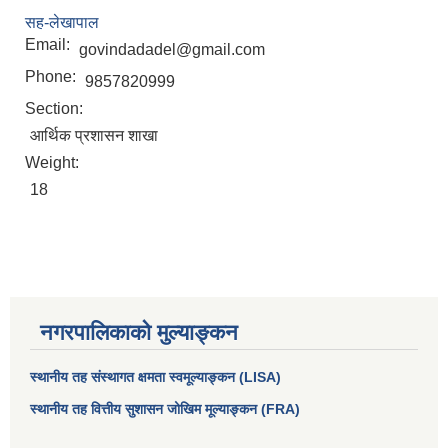
सह-लेखापाल
Email:
govindadadel@gmail.com
Phone:
9857820999
Section:
आर्थिक प्रशासन शाखा
Weight:
18
आधारभूत तथा माध्यमिक तहका प्रधानध्यापकसँग चौरजहारी नगरपालिकाले गरेको कार्य सम्पादन करार सम्झौता ।
नगरपालिकाको मुल्याङ्कन
सामाजिक सुरक्षा भत्ता नाम दर्ता र नाम नवीकरणका लागि दिईने निवेदनको ढांचा
स्थानीय तह संस्थागत क्षमता स्वमूल्याङ्कन (LISA)
प्रकोप ब्यबस्थापन कोषमा सहयोग गर्ने संघ सस्था तथा व्यक्तिहरुको एकिकृत बिवरण
स्थानीय तह वित्तीय सुशासन जोखिम मूल्याङ्कन (FRA)