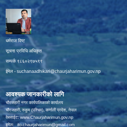
धर्मराज विष्ट
सूचना प्रविधि अधिकृत
सम्पर्क ९८६०२९७५९९
ईमेल -
suchanaadhikari@chaurjaharimun.gov.np
आवश्यक जानकारीको लागि
चौरजहारी नगर कार्यपालिकाको कार्यालय
चौरजहारी, रुकुम (पश्चिम), कर्णाली प्रदेश, नेपाल
वेबसाईट:
www.Chaurjaharimun.gov.np
इमेल:
ito.chaurjaharimun@
gmail.com