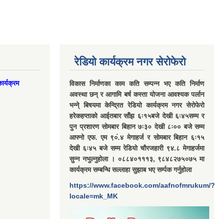
रेडियो कार्यक्रम नगर सेरोफेरो
ार्यक्रम
विकास निर्माणका काम कति सम्पन्न भए कति निर्माण
अवस्था छन् र आगामि बर्ष कस्ता योजना आवश्यक पर्लान
भन्ने् बिषयमा केन्द्रित रेडियो कार्यक्रम नगर सेरोफेरो
हरेकहप्ताको आईतबार साँझ ६ः१५बजे देखी ६ः४५सम्म र
पुन प्रशारण सोमबार बिहान ७ः३० देखी ८ः०० बजे सम्म
आफ्नो एफ. एम ९०ं.४ मेगाहर्ज र सोमबार बिहान ६ः१५
देखी ६ः४५ बजे सम्म रेडियो चौरजहारी ९४.८ मेगाहर्जमा
सुन्न नभुल्नुहोला । ०८८४०१११३, ९८४८२७५०७५ मा
कार्यक्रम सम्बन्धि सल्लाहा सुझाब भए सर्म्पक गर्नुहोला
https://www.facebook.com/aafnofmrukum/?
locale=mk_MK