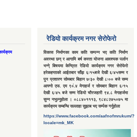
रेडियो कार्यक्रम नगर सेरोफेरो
ार्यक्रम
विकास निर्माणका काम कति सम्पन्न भए कति निर्माण
अवस्था छन् र आगामि बर्ष कस्ता योजना आवश्यक पर्लान
भन्ने् बिषयमा केन्द्रित रेडियो कार्यक्रम नगर सेरोफेरो
हरेकहप्ताको आईतबार साँझ ६ः१५बजे देखी ६ः४५सम्म र
पुन प्रशारण सोमबार बिहान ७ः३० देखी ८ः०० बजे सम्म
आफ्नो एफ. एम ९०ं.४ मेगाहर्ज र सोमबार बिहान ६ः१५
देखी ६ः४५ बजे सम्म रेडियो चौरजहारी ९४.८ मेगाहर्जमा
सुन्न नभुल्नुहोला । ०८८४०१११३, ९८४८२७५०७५ मा
कार्यक्रम सम्बन्धि सल्लाहा सुझाब भए सर्म्पक गर्नुहोला
https://www.facebook.com/aafnofmrukum/?
locale=mk_MK