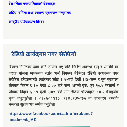
देशभरिका नगरपालिकाको वेबसाइट
संघिय मामिला तथा सामान्‍य प्रशासन मन्त्रालय
केन्द्रीय पञ्जिकरण विभाग
रेडियो कार्यक्रम नगर सेरोफेरो
विकास निर्माणका काम कति सम्पन्न भए कति निर्माण अवस्था छन् र आगामि बर्ष
कस्ता योजना आवश्यक पर्लान भन्ने् बिषयमा केन्द्रित रेडियो कार्यक्रम नगर
सेरोफेरो हरेकहप्ताको आईतबार साँझ ६ः१५बजे देखी ६ः४५सम्म र पुन प्रशारण
सोमबार बिहान ७ः३० देखी ८ः०० बजे सम्म आफ्नो एफ. एम ९०ं.४ मेगाहर्ज र
सोमबार बिहान ६ः१५ देखी ६ः४५ बजे सम्म रेडियो चौरजहारी ९४.८ मेगाहर्जमा
सुन्न नभुल्नुहोला । ०८८४०१११३, ९८४८२७५०७५ मा कार्यक्रम सम्बन्धि
सल्लाहा सुझाब भए सर्म्पक गर्नुहोला
https://www.facebook.com/aafnofmrukum/?
locale=mk_MK