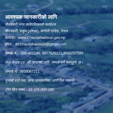
आवश्यक जानकारीको लागि
चौरजहारी नगर कार्यपालिकाको कार्यालय
चौरजहारी, रुकुम (पश्चिम), कर्णाली प्रदेश, नेपाल
वेबसाईट:
www.Chaurjaharimun.gov.np
इमेल:
ito.chaurjaharimun@
gmail.com
सम्पर्क नं. :
088-401146, 9857826111,9860297599
कल सेन्टर २४ औं घन्टाको लागि सम्पर्क गर्न सक्नुहुने छ।
सम्पर्क नं. 9858067211
गुनासो दर्ता तथा अन्य जानकारीका लागी पैसा नलाग्ने
टोल फ्रि नम्बर ः 18-105-000-180